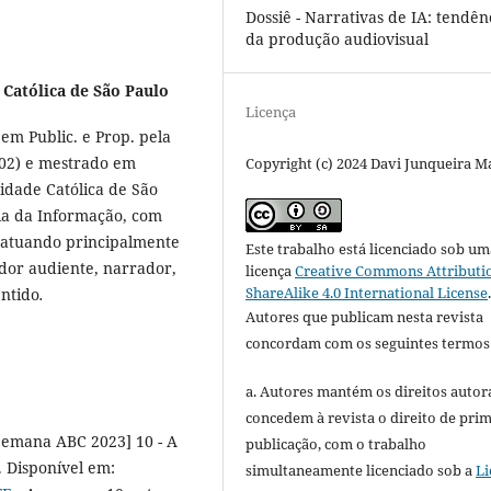
Dossiê - Narrativas de IA: tendên
da produção audiovisual
 Católica de São Paulo
Licença
em Public. e Prop. pela
002) e mestrado em
Copyright (c) 2024 Davi Junqueira M
idade Católica de São
ia da Informação, com
 atuando principalmente
Este trabalho está licenciado sob um
ador audiente, narrador,
licença
Creative Commons Attributi
ShareAlike 4.0 International License
entido
.
Autores que publicam nesta revista
concordam com os seguintes termos
a. Autores mantém os direitos autora
concedem à revista o direito de pri
[Semana ABC 2023] 10 - A
publicação, com o trabalho
l. Disponível em:
simultaneamente licenciado sob a
Li