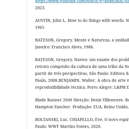
https://www.youtube.com/watch?v=R9ReDKq76
2023.
AUSTIN, John L. How to do things with words. 
1965
BATESON, Gregory. Mente e Natureza, a unidade
Janeiro: Francisco Alves, 1986.
BATESON, Gregory. Naven: um exame dos probl
retrato compósito da cultura de uma tribo da 
partir de três perspectivas. São Paulo: Editora 
Paulo, 2008.BENJAMIN, Walter. A obra de arte n
reprodutibilidade técnica. Porto Alegre: L&PM E
Blade Runner 2049 Direção: Denis Villeneuve. R
Hampton Fancher. Produção: EUA, Reino Unido,
BOLTANSKI, Luc. CHIAPELLO, Ève. O novo espíri
Paulo: WWF Martins Fontes, 2020.