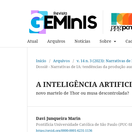
Atual
Arquivos
Notícias
Sobre
Cad
Início
/
Arquivos
/
v. 14 n. 3 (2023): Narrativas d
Dossiê - Narrativas de IA: tendências da produção au
A INTELIGÊNCIA ARTIFICI
novo martelo de Thor ou musa descontrolada?
Davi Junqueira Marin
Pontifícia Universidade Católica de São Paulo (PUC-S
https://orcid.org/0000-0001-6231-1136