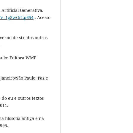
rtificial Generativa.
h?v=1gSwGrLp654
. Acesso
erno de si e dos outros
.
aulo: Editora WMF
Janeiro/São Paulo: Paz e
 do eu e outros textos
2011.
 filosofia antiga e na
1995.