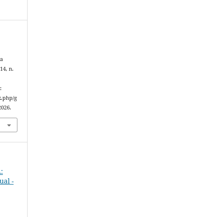
sa
 14, n.
:
x.php/g
2026.
:
ual -