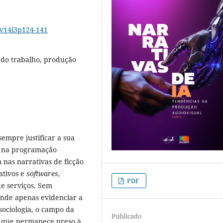
3v14i3p124-141
ia do trabalho, produção
empre justificar a sua
so na programação
 nas narrativas de ficção
ativos e
softwares
,
PDF
de serviços. Sem
ende apenas evidenciar a
sociologia, o campo da
Publicado
, que permanece preso à