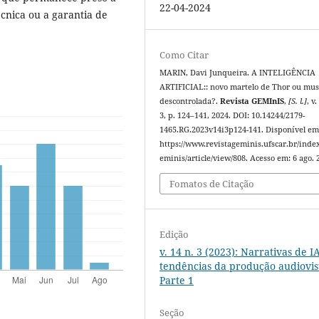
22-04-2024
cnica ou a garantia de
Como Citar
MARIN, Davi Junqueira. A INTELIGÊNCIA
ARTIFICIAL:: novo martelo de Thor ou mu
descontrolada?.
Revista GEMInIS
,
[S. l.]
, v.
3, p. 124–141, 2024. DOI: 10.14244/2179-
1465.RG.2023v14i3p124-141. Disponível em
https://www.revistageminis.ufscar.br/inde
eminis/article/view/808. Acesso em: 6 ago. 
Fomatos de Citação
Edição
v. 14 n. 3 (2023): Narrativas de IA
tendências da produção audiovis
Parte 1
Seção