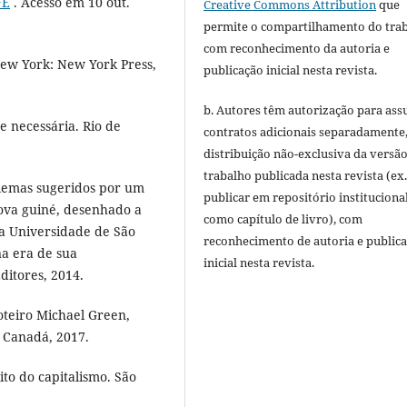
FE
. Acesso em 10 out.
Creative Commons Attribution
que
permite o compartilhamento do tra
com reconhecimento da autoria e
New York: New York Press,
publicação inicial nesta revista.
b. Autores têm autorização para ass
 necessária. Rio de
contratos adicionais separadamente
distribuição não-exclusiva da versã
trabalho publicada nesta revista (ex.
emas sugeridos por um
publicar em repositório instituciona
Nova guiné, desenhado a
como capítulo de livro), com
da Universidade de São
reconhecimento de autoria e public
a era de sua
inicial nesta revista.
ditores, 2014.
oteiro Michael Green,
 Canadá, 2017.
to do capitalismo. São