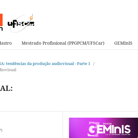
astro
Mestrado Profissional (PPGPCM/UFSCar)
GEMInIS
e IA: tendências da produção audiovisual - Parte 1
/
diovisual
AL:
P)