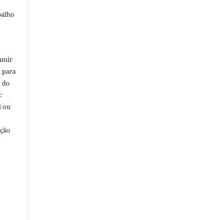
balho
umir
, para
o do
:
l ou
ação