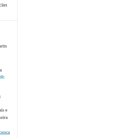
cias
arin
a
on-
.
:
is e
meira
cença