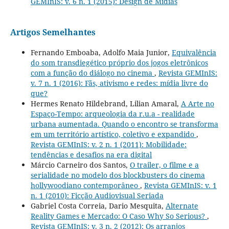
GEMInIS: v. 6 n. 1 (2015): Design de Mídias
Artigos Semelhantes
Fernando Emboaba, Adolfo Maia Junior,
Equivalência
do som transdiegético próprio dos jogos eletrônicos
com a função do diálogo no cinema
,
Revista GEMInIS:
v. 7 n. 1 (2016): Fãs, ativismo e redes: mídia livre do
que?
Hermes Renato Hildebrand, Lilian Amaral,
A Arte no
Espaço-Tempo: arqueologia da r.u.a - realidade
urbana aumentada. Quando o encontro se transforma
em um território artístico, coletivo e expandido
,
Revista GEMInIS: v. 2 n. 1 (2011): Mobilidade:
tendências e desafios na era digital
Márcio Carneiro dos Santos,
O trailer, o filme e a
serialidade no modelo dos blockbusters do cinema
hollywoodiano contemporâneo
,
Revista GEMInIS: v. 1
n. 1 (2010): Ficção Audiovisual Seriada
Gabriel Costa Correia, Dario Mesquita,
Alternate
Reality Games e Mercado: O Caso Why So Serious?
,
Revista GEMInIS: v. 3 n. 2 (2012): Os arranjos