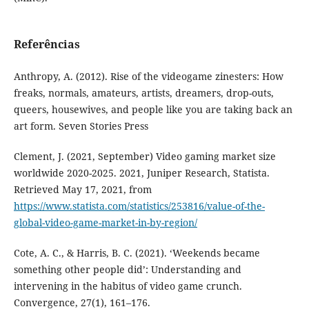
Referências
Anthropy, A. (2012). Rise of the videogame zinesters: How
freaks, normals, amateurs, artists, dreamers, drop-outs,
queers, housewives, and people like you are taking back an
art form. Seven Stories Press
Clement, J. (2021, September) Video gaming market size
worldwide 2020-2025. 2021, Juniper Research, Statista.
Retrieved May 17, 2021, from
https://www.statista.com/statistics/253816/value-of-the-
global-video-game-market-in-by-region/
Cote, A. C., & Harris, B. C. (2021). ‘Weekends became
something other people did’: Understanding and
intervening in the habitus of video game crunch.
Convergence, 27(1), 161–176.