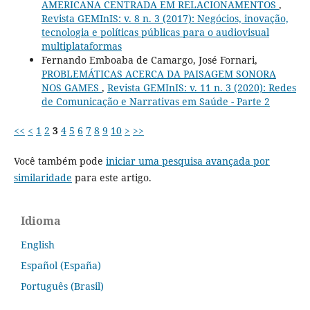
AMERICANA CENTRADA EM RELACIONAMENTOS
,
Revista GEMInIS: v. 8 n. 3 (2017): Negócios, inovação,
tecnologia e políticas públicas para o audiovisual
multiplataformas
Fernando Emboaba de Camargo, José Fornari,
PROBLEMÁTICAS ACERCA DA PAISAGEM SONORA
NOS GAMES
,
Revista GEMInIS: v. 11 n. 3 (2020): Redes
de Comunicação e Narrativas em Saúde - Parte 2
<<
<
1
2
3
4
5
6
7
8
9
10
>
>>
Você também pode
iniciar uma pesquisa avançada por
similaridade
para este artigo.
Idioma
English
Español (España)
Português (Brasil)