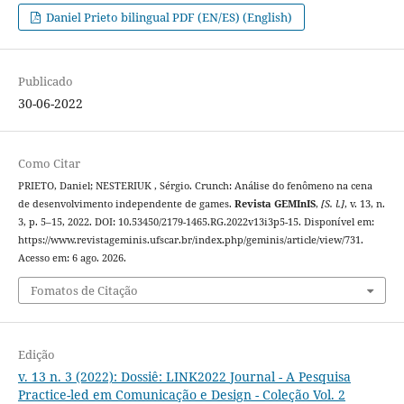
Daniel Prieto bilingual PDF (EN/ES) (English)
Publicado
30-06-2022
Como Citar
PRIETO, Daniel; NESTERIUK , Sérgio. Crunch: Análise do fenômeno na cena
de desenvolvimento independente de games.
Revista GEMInIS
,
[S. l.]
, v. 13, n.
3, p. 5–15, 2022. DOI: 10.53450/2179-1465.RG.2022v13i3p5-15. Disponível em:
https://www.revistageminis.ufscar.br/index.php/geminis/article/view/731.
Acesso em: 6 ago. 2026.
Fomatos de Citação
Edição
v. 13 n. 3 (2022): Dossiê: LINK2022 Journal - A Pesquisa
Practice-led em Comunicação e Design - Coleção Vol. 2