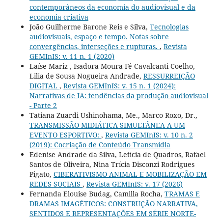
contemporâneos da economia do audiovisual e da
economia criativa
João Guilherme Barone Reis e Silva,
Tecnologias
audiovisuais, espaço e tempo. Notas sobre
convergências, interseções e rupturas.
,
Revista
GEMInIS: v. 11 n. 1 (2020)
Laíse Mariz , Isadora Moura Fé Cavalcanti Coelho,
Lilia de Sousa Nogueira Andrade,
RESSURREIÇÃO
DIGITAL
,
Revista GEMInIS: v. 15 n. 1 (2024):
Narrativas de IA: tendências da produção audiovisual
- Parte 2
Tatiana Zuardi Ushinohama, Me., Marco Roxo, Dr.,
TRANSMISSÃO MIDIÁTICA SIMULTÂNEA A UM
EVENTO ESPORTIVO:
,
Revista GEMInIS: v. 10 n. 2
(2019): Cocriação de Conteúdo Transmídia
Edenise Andrade da Silva, Letícia de Quadros, Rafael
Santos de Oliveira, Nina Trícia Disconzi Rodrigues
Pigato,
CIBERATIVISMO ANIMAL E MOBILIZAÇÃO EM
REDES SOCIAIS
,
Revista GEMInIS: v. 17 (2026)
Fernanda Elouise Budag, Camilla Rocha,
TRAMAS E
DRAMAS IMAGÉTICOS: CONSTRUÇÃO NARRATIVA,
SENTIDOS E REPRESENTAÇÕES EM SÉRIE NORTE-