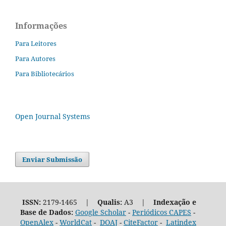
Informações
Para Leitores
Para Autores
Para Bibliotecários
Open Journal Systems
Enviar Submissão
ISSN:
2179-1465 |
Qualis:
A3 |
Indexação e
Base de Dados:
Google Scholar
-
Periódicos CAPES
-
OpenAlex
-
WorldCat
-
DOAJ
-
CiteFactor
-
Latindex