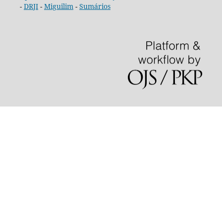
-
DRJI
-
Miguilim
-
Sumários