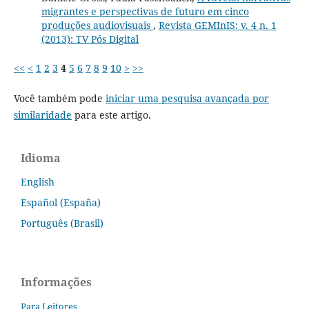
migrantes e perspectivas de futuro em cinco
produções audiovisuais
,
Revista GEMInIS: v. 4 n. 1
(2013): TV Pós Digital
<<
<
1
2
3
4
5
6
7
8
9
10
>
>>
Você também pode
iniciar uma pesquisa avançada por
similaridade
para este artigo.
Idioma
English
Español (España)
Português (Brasil)
Informações
Para Leitores