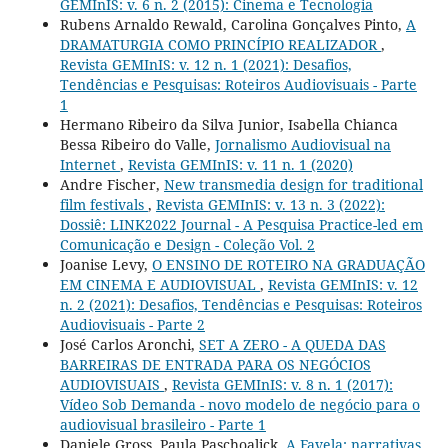
GEMInIS: v. 6 n. 2 (2015): Cinema e Tecnologia
Rubens Arnaldo Rewald, Carolina Gonçalves Pinto,
A
DRAMATURGIA COMO PRINCÍPIO REALIZADOR
,
Revista GEMInIS: v. 12 n. 1 (2021): Desafios,
Tendências e Pesquisas: Roteiros Audiovisuais - Parte
1
Hermano Ribeiro da Silva Junior, Isabella Chianca
Bessa Ribeiro do Valle,
Jornalismo Audiovisual na
Internet
,
Revista GEMInIS: v. 11 n. 1 (2020)
Andre Fischer,
New transmedia design for traditional
film festivals
,
Revista GEMInIS: v. 13 n. 3 (2022):
Dossiê: LINK2022 Journal - A Pesquisa Practice-led em
Comunicação e Design - Coleção Vol. 2
Joanise Levy,
O ENSINO DE ROTEIRO NA GRADUAÇÃO
EM CINEMA E AUDIOVISUAL
,
Revista GEMInIS: v. 12
n. 2 (2021): Desafios, Tendências e Pesquisas: Roteiros
Audiovisuais - Parte 2
José Carlos Aronchi,
SET A ZERO - A QUEDA DAS
BARREIRAS DE ENTRADA PARA OS NEGÓCIOS
AUDIOVISUAIS
,
Revista GEMInIS: v. 8 n. 1 (2017):
Vídeo Sob Demanda - novo modelo de negócio para o
audiovisual brasileiro - Parte 1
Daniele Gross, Paula Paschoalick,
A Favela: narrativas