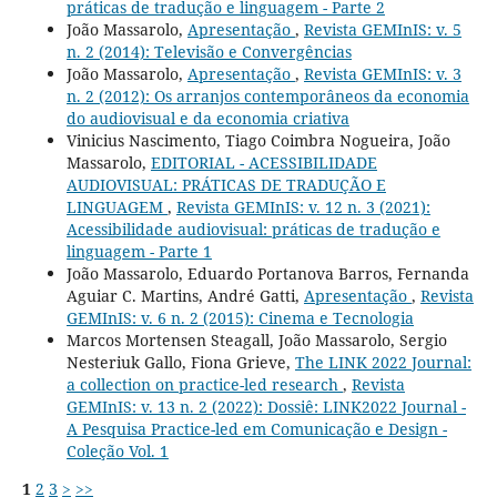
práticas de tradução e linguagem - Parte 2
João Massarolo,
Apresentação
,
Revista GEMInIS: v. 5
n. 2 (2014): Televisão e Convergências
João Massarolo,
Apresentação
,
Revista GEMInIS: v. 3
n. 2 (2012): Os arranjos contemporâneos da economia
do audiovisual e da economia criativa
Vinicius Nascimento, Tiago Coimbra Nogueira, João
Massarolo,
EDITORIAL - ACESSIBILIDADE
AUDIOVISUAL: PRÁTICAS DE TRADUÇÃO E
LINGUAGEM
,
Revista GEMInIS: v. 12 n. 3 (2021):
Acessibilidade audiovisual: práticas de tradução e
linguagem - Parte 1
João Massarolo, Eduardo Portanova Barros, Fernanda
Aguiar C. Martins, André Gatti,
Apresentação
,
Revista
GEMInIS: v. 6 n. 2 (2015): Cinema e Tecnologia
Marcos Mortensen Steagall, João Massarolo, Sergio
Nesteriuk Gallo, Fiona Grieve,
The LINK 2022 Journal:
a collection on practice-led research
,
Revista
GEMInIS: v. 13 n. 2 (2022): Dossiê: LINK2022 Journal -
A Pesquisa Practice-led em Comunicação e Design -
Coleção Vol. 1
1
2
3
>
>>