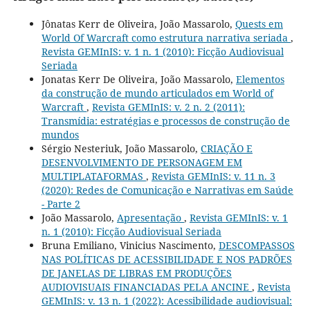
Jônatas Kerr de Oliveira, João Massarolo,
Quests em
World Of Warcraft como estrutura narrativa seriada
,
Revista GEMInIS: v. 1 n. 1 (2010): Ficção Audiovisual
Seriada
Jonatas Kerr De Oliveira, João Massarolo,
Elementos
da construção de mundo articulados em World of
Warcraft
,
Revista GEMInIS: v. 2 n. 2 (2011):
Transmídia: estratégias e processos de construção de
mundos
Sérgio Nesteriuk, João Massarolo,
CRIAÇÃO E
DESENVOLVIMENTO DE PERSONAGEM EM
MULTIPLATAFORMAS
,
Revista GEMInIS: v. 11 n. 3
(2020): Redes de Comunicação e Narrativas em Saúde
- Parte 2
João Massarolo,
Apresentação
,
Revista GEMInIS: v. 1
n. 1 (2010): Ficção Audiovisual Seriada
Bruna Emiliano, Vinicius Nascimento,
DESCOMPASSOS
NAS POLÍTICAS DE ACESSIBILIDADE E NOS PADRÕES
DE JANELAS DE LIBRAS EM PRODUÇÕES
AUDIOVISUAIS FINANCIADAS PELA ANCINE
,
Revista
GEMInIS: v. 13 n. 1 (2022): Acessibilidade audiovisual: