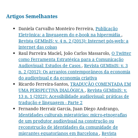
Artigos Semelhantes
Daniela Carvalho Monteiro Ferreira,
Publicação
Eletrônica: a linguagem do e-book na hipermídia
,
Revista GEMInIS: v. 4 n. 2 (2013): Internet pós-web: a
internet das coisas
Raul Parreira Maciel, João Carlos Massarolo,
O Twitter
como Ferramenta Estratégica para a Comunicação
Audiovisual: Estudos de Casos
,
Revista GEMInIS: v. 3
n. 2 (2012): Os arranjos contemporâneos da economia
do audiovisual e da economia criativa
Ricardo Ferreira-Santos,
TRADUÇÃO COMENTADA EM
UMA PERSPECTIVA DIALÓGICA
,
Revista GEMInIS: v.
13 n. 1 (2022): Acessibilidade audiovisual: práticas de
tradução e linguagem - Parte 2
Fernando Herraiz García, Juan Diego Andrango,
Identidades culturais migratórias: micro-etnografias
de um produtor audiovisual na construção ou
reconstrução de identidades da comunidade de
migrantes equatorianos em Barcelona
,
Revista