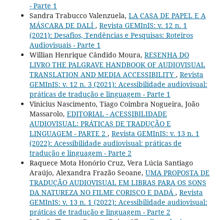
- Parte 1
Sandra Trabucco Valenzuela,
LA CASA DE PAPEL E A
MÁSCARA DE DALÍ
,
Revista GEMInIS: v. 12 n. 1
(2021): Desafios, Tendências e Pesquisas: Roteiros
Audiovisuais - Parte 1
Willian Henrique Cândido Moura,
RESENHA DO
LIVRO THE PALGRAVE HANDBOOK OF AUDIOVISUAL
TRANSLATION AND MEDIA ACCESSIBILITY
,
Revista
GEMInIS: v. 12 n. 3 (2021): Acessibilidade audiovisual:
práticas de tradução e linguagem - Parte 1
Vinicius Nascimento, Tiago Coimbra Nogueira, João
Massarolo,
EDITORIAL - ACESSIBILIDADE
AUDIOVISUAL: PRÁTICAS DE TRADUÇÃO E
LINGUAGEM - PARTE 2
,
Revista GEMInIS: v. 13 n. 1
(2022): Acessibilidade audiovisual: práticas de
tradução e linguagem - Parte 2
Raquece Mota Honório Cruz, Vera Lúcia Santiago
Araújo, Alexandra Frazão Seoane,
UMA PROPOSTA DE
TRADUÇÃO AUDIOVISUAL EM LIBRAS PARA OS SONS
DA NATUREZA NO FILME CORISCO E DADÁ
,
Revista
GEMInIS: v. 13 n. 1 (2022): Acessibilidade audiovisual:
práticas de tradução e linguagem - Parte 2