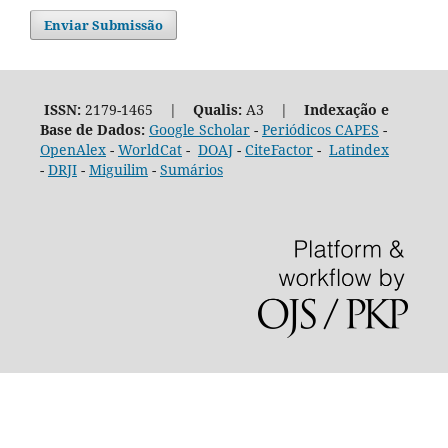
Enviar Submissão
ISSN:
2179-1465 |
Qualis:
A3 |
Indexação e
Base de Dados:
Google Scholar
-
Periódicos CAPES
-
OpenAlex
-
WorldCat
-
DOAJ
-
CiteFactor
-
Latindex
-
DRJI
-
Miguilim
-
Sumários