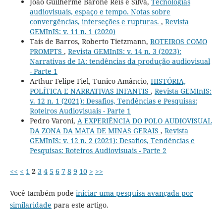
João Guilherme Barone Reis e Silva,
Tecnologias
audiovisuais, espaço e tempo. Notas sobre
convergências, interseções e rupturas.
,
Revista
GEMInIS: v. 11 n. 1 (2020)
Taís de Barros, Roberto Tietzmann,
ROTEIROS COMO
PROMPTS
,
Revista GEMInIS: v. 14 n. 3 (2023):
Narrativas de IA: tendências da produção audiovisual
- Parte 1
Arthur Felipe Fiel, Tunico Amâncio,
HISTÓRIA,
POLÍTICA E NARRATIVAS INFANTIS
,
Revista GEMInIS:
v. 12 n. 1 (2021): Desafios, Tendências e Pesquisas:
Roteiros Audiovisuais - Parte 1
Pedro Varoni,
A EXPERIÊNCIA DO POLO AUDIOVISUAL
DA ZONA DA MATA DE MINAS GERAIS
,
Revista
GEMInIS: v. 12 n. 2 (2021): Desafios, Tendências e
Pesquisas: Roteiros Audiovisuais - Parte 2
<<
<
1
2
3
4
5
6
7
8
9
10
>
>>
Você também pode
iniciar uma pesquisa avançada por
similaridade
para este artigo.