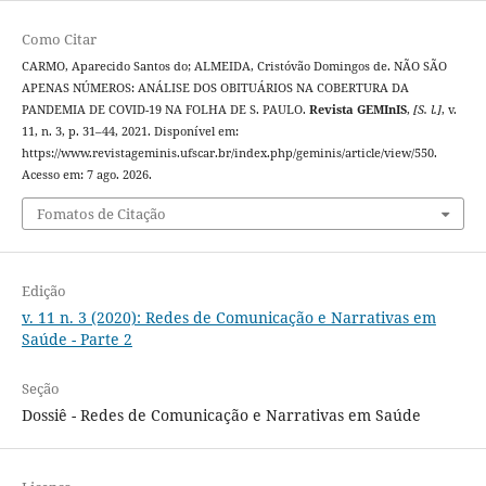
Como Citar
CARMO, Aparecido Santos do; ALMEIDA, Cristóvão Domingos de. NÃO SÃO
APENAS NÚMEROS: ANÁLISE DOS OBITUÁRIOS NA COBERTURA DA
PANDEMIA DE COVID-19 NA FOLHA DE S. PAULO.
Revista GEMInIS
,
[S. l.]
, v.
11, n. 3, p. 31–44, 2021. Disponível em:
https://www.revistageminis.ufscar.br/index.php/geminis/article/view/550.
Acesso em: 7 ago. 2026.
Fomatos de Citação
Edição
v. 11 n. 3 (2020): Redes de Comunicação e Narrativas em
Saúde - Parte 2
Seção
Dossiê - Redes de Comunicação e Narrativas em Saúde