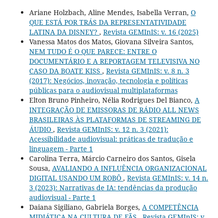
Ariane Holzbach, Aline Mendes, Isabella Verran,
O
QUE ESTÁ POR TRÁS DA REPRESENTATIVIDADE
LATINA DA DISNEY?
,
Revista GEMInIS: v. 16 (2025)
Vanessa Matos dos Matos, Giovana Silveira Santos,
NEM TUDO É O QUE PARECE: ENTRE O
DOCUMENTÁRIO E A REPORTAGEM TELEVISIVA NO
CASO DA BOATE KISS
,
Revista GEMInIS: v. 8 n. 3
(2017): Negócios, inovação, tecnologia e políticas
públicas para o audiovisual multiplataformas
Elton Bruno Pinheiro, Nélia Rodrigues Del Bianco,
A
INTEGRAÇÃO DE EMISSORAS DE RÁDIO ALL NEWS
BRASILEIRAS ÀS PLATAFORMAS DE STREAMING DE
ÁUDIO
,
Revista GEMInIS: v. 12 n. 3 (2021):
Acessibilidade audiovisual: práticas de tradução e
linguagem - Parte 1
Carolina Terra, Márcio Carneiro dos Santos, Gisela
Sousa,
AVALIANDO A INFLUÊNCIA ORGANIZACIONAL
DIGITAL USANDO UM ROBÔ
,
Revista GEMInIS: v. 14 n.
3 (2023): Narrativas de IA: tendências da produção
audiovisual - Parte 1
Daiana Sigiliano, Gabriela Borges,
A COMPETÊNCIA
MIDIÁTICA NA CULTURA DE FÃS
,
Revista GEMInIS: v.