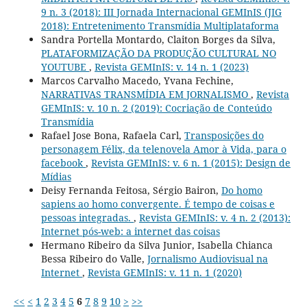
9 n. 3 (2018): III Jornada Internacional GEMInIS (JIG
2018): Entretenimento Transmídia Multiplataforma
Sandra Portella Montardo, Claiton Borges da Silva,
PLATAFORMIZAÇÃO DA PRODUÇÃO CULTURAL NO
YOUTUBE
,
Revista GEMInIS: v. 14 n. 1 (2023)
Marcos Carvalho Macedo, Yvana Fechine,
NARRATIVAS TRANSMÍDIA EM JORNALISMO
,
Revista
GEMInIS: v. 10 n. 2 (2019): Cocriação de Conteúdo
Transmídia
Rafael Jose Bona, Rafaela Carl,
Transposições do
personagem Félix, da telenovela Amor à Vida, para o
facebook
,
Revista GEMInIS: v. 6 n. 1 (2015): Design de
Mídias
Deisy Fernanda Feitosa, Sérgio Bairon,
Do homo
sapiens ao homo convergente. É tempo de coisas e
pessoas integradas.
,
Revista GEMInIS: v. 4 n. 2 (2013):
Internet pós-web: a internet das coisas
Hermano Ribeiro da Silva Junior, Isabella Chianca
Bessa Ribeiro do Valle,
Jornalismo Audiovisual na
Internet
,
Revista GEMInIS: v. 11 n. 1 (2020)
<<
<
1
2
3
4
5
6
7
8
9
10
>
>>