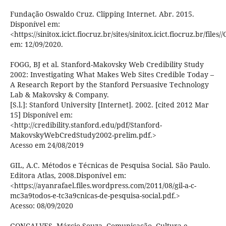
Fundação Oswaldo Cruz. Clipping Internet. Abr. 2015.
Disponível em:
<https://sinitox.icict.fiocruz.br/sites/sinitox.icict.fiocruz.br/
em: 12/09/2020.
FOGG, BJ et al. Stanford-Makovsky Web Credibility Study
2002: Investigating What Makes Web Sites Credible Today –
A Research Report by the Stanford Persuasive Technology
Lab & Makovsky & Company.
[S.l.]: Stanford University [Internet]. 2002. [cited 2012 Mar
15] Disponível em:
<http://credibility.stanford.edu/pdf/Stanford-
MakovskyWebCredStudy2002-prelim.pdf.>
Acesso em 24/08/2019
GIL, A.C. Métodos e Técnicas de Pesquisa Social. São Paulo.
Editora Atlas, 2008.Disponível em:
<https://ayanrafael.files.wordpress.com/2011/08/gil-a-c-
mc3a9todos-e-tc3a9cnicas-de-pesquisa-social.pdf.>
Acesso: 08/09/2020
GONÇALVES, Márcio Souza. Comunicação, Cultura e