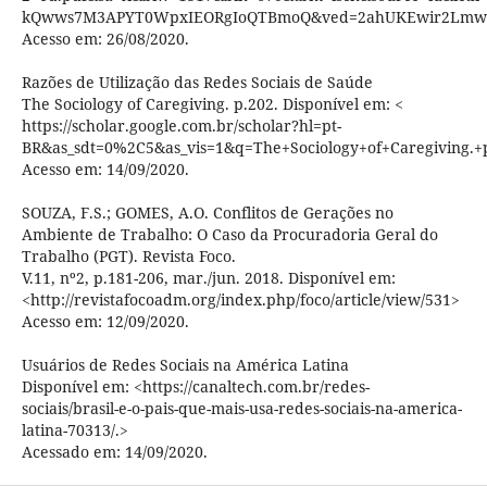
kQwws7M3APYT0WpxIEORgIoQTBmoQ&ved=2ahUKEwir2Lmwo
Acesso em: 26/08/2020.
Razões de Utilização das Redes Sociais de Saúde
The Sociology of Caregiving. p.202. Disponível em: <
https://scholar.google.com.br/scholar?hl=pt-
BR&as_sdt=0%2C5&as_vis=1&q=The+Sociology+of+Caregiving.
Acesso em: 14/09/2020.
SOUZA, F.S.; GOMES, A.O. Conflitos de Gerações no
Ambiente de Trabalho: O Caso da Procuradoria Geral do
Trabalho (PGT). Revista Foco.
V.11, nº2, p.181-206, mar./jun. 2018. Disponível em:
<http://revistafocoadm.org/index.php/foco/article/view/531>
Acesso em: 12/09/2020.
Usuários de Redes Sociais na América Latina
Disponível em: <https://canaltech.com.br/redes-
sociais/brasil-e-o-pais-que-mais-usa-redes-sociais-na-america-
latina-70313/.>
Acessado em: 14/09/2020.