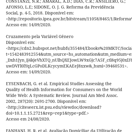
CONSTANZI, N.R.; AMARAL, A.D.; DIAS, C.R.; ANSILIERO, G.;
AFONSO, L.E; SIDONE, O. J. G. Reforma da Previdência
Social, p. 4-5, 2018. Disponível em:
<http://repositorio.ipea.gov.br/bitstream/11058/8465/1/Ref
Acesso em: 14/09/2020.
Cruzamento pela Variável Gênero
Disponível em:
<https://cdn2.hubspot.net/hubfs/355484/Ebooks%20MKTC/So
t=1542483912554&utm_source=hs_automation&utm_medium=e
_Dxh1Jyn_ij4kjeVhXTQ_nUlhQXEJowLW9xGjc7A5F_ctl8q95j0xl3
uwDVFl0lYqLcGPoDLKcycymEKAEeJ8xxw&_hsmi=39460531>.
Acesso em: 14/09/2020.
EYSENBACH, G. et al. Empirical Studies Assessing the
Quality of Health Information for Consumers on the World
Wide Web: A Systematic Review. Journal Am Med Assoc.
2002, 287(20): 2691-2700. Disponível em:
<http://citeseerx.ist.psu.edu/viewdoc/download?
doi=10.1.1.15.2721&rep=rep1&type=pdf.>
Acesso em 24/08/2020.
FANHANI, H. R. et al. Avaliação Domiciliar da Utilização de