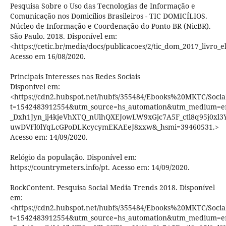
Pesquisa Sobre o Uso das Tecnologias de Informação e
Comunicação nos Domicílios Brasileiros - TIC DOMICÍLIOS.
Núcleo de Informação e Coordenação do Ponto BR (NicBR).
São Paulo. 2018. Disponível em:
<https://cetic.br/media/docs/publicacoes/2/tic_dom_2017_livro_e
Acesso em 16/08/2020.
Principais Interesses nas Redes Sociais
Disponível em:
<https://cdn2.hubspot.net/hubfs/355484/Ebooks%20MKTC/So
t=1542483912554&utm_source=hs_automation&utm_medium=e
_Dxh1Jyn_ij4kjeVhXTQ_nUlhQXEJowLW9xGjc7A5F_ctl8q95j0xl3
uwDVFl0lYqLcGPoDLKcycymEKAEeJ8xxw&_hsmi=39460531.>
Acesso em: 14/09/2020.
Relógio da população. Disponível em:
https://countrymeters.info/pt. Acesso em: 14/09/2020.
RockContent. Pesquisa Social Media Trends 2018. Disponível
em:
<https://cdn2.hubspot.net/hubfs/355484/Ebooks%20MKTC/So
t=1542483912554&utm_source=hs_automation&utm_medium=e