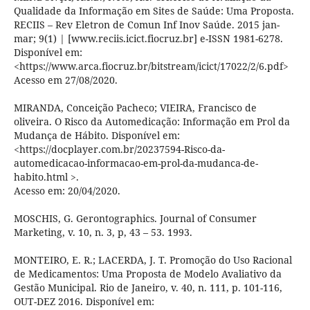
Qualidade da Informação em Sites de Saúde: Uma Proposta.
RECIIS – Rev Eletron de Comun Inf Inov Saúde. 2015 jan-
mar; 9(1) | [www.reciis.icict.fiocruz.br] e-ISSN 1981-6278.
Disponível em:
<https://www.arca.fiocruz.br/bitstream/icict/17022/2/6.pdf>
Acesso em 27/08/2020.
MIRANDA, Conceição Pacheco; VIEIRA, Francisco de
oliveira. O Risco da Automedicação: Informação em Prol da
Mudança de Hábito. Disponível em:
<https://docplayer.com.br/20237594-Risco-da-
automedicacao-informacao-em-prol-da-mudanca-de-
habito.html >.
Acesso em: 20/04/2020.
MOSCHIS, G. Gerontographics. Journal of Consumer
Marketing, v. 10, n. 3, p, 43 – 53. 1993.
MONTEIRO, E. R.; LACERDA, J. T. Promoção do Uso Racional
de Medicamentos: Uma Proposta de Modelo Avaliativo da
Gestão Municipal. Rio de Janeiro, v. 40, n. 111, p. 101-116,
OUT-DEZ 2016. Disponível em: