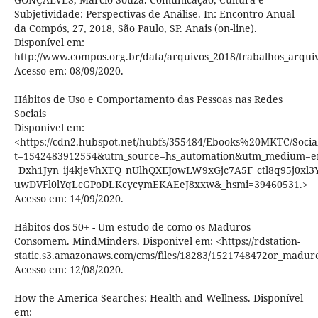
Subjetividade: Perspectivas de Análise. In: Encontro Anual
da Compós, 27, 2018, São Paulo, SP. Anais (on-line).
Disponível em:
http://www.compos.org.br/data/arquivos_2018/trabalhos_ar
Acesso em: 08/09/2020.
Hábitos de Uso e Comportamento das Pessoas nas Redes
Sociais
Disponivel em:
<https://cdn2.hubspot.net/hubfs/355484/Ebooks%20MKTC/So
t=1542483912554&utm_source=hs_automation&utm_medium=e
_Dxh1Jyn_ij4kjeVhXTQ_nUlhQXEJowLW9xGjc7A5F_ctl8q95j0xl3
uwDVFl0lYqLcGPoDLKcycymEKAEeJ8xxw&_hsmi=39460531.>
Acesso em: 14/09/2020.
Hábitos dos 50+ - Um estudo de como os Maduros
Consomem. MindMinders. Disponivel em: <https://rdstation-
static.s3.amazonaws.com/cms/files/18283/1521748472or_madur
Acesso em: 12/08/2020.
How the America Searches: Health and Wellness. Disponível
em: