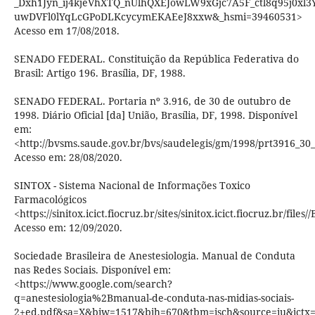
_Dxh1Jyn_ij4kjeVhXTQ_nUlhQXEJowLW9xGjc7A5F_ctl8q95j0xl3
uwDVFl0lYqLcGPoDLKcycymEKAEeJ8xxw&_hsmi=39460531>
Acesso em 17/08/2018.
SENADO FEDERAL. Constituição da República Federativa do
Brasil: Artigo 196. Brasília, DF, 1988.
SENADO FEDERAL. Portaria nº 3.916, de 30 de outubro de
1998. Diário Oficial [da] União, Brasília, DF, 1998. Disponível
em:
<http://bvsms.saude.gov.br/bvs/saudelegis/gm/1998/prt3916_30
Acesso em: 28/08/2020.
SINTOX - Sistema Nacional de Informações Toxico
Farmacológicos
<https://sinitox.icict.fiocruz.br/sites/sinitox.icict.fiocruz.br/files
Acesso em: 12/09/2020.
Sociedade Brasileira de Anestesiologia. Manual de Conduta
nas Redes Sociais. Disponível em:
<https://www.google.com/search?
q=anestesiologia%2Bmanual-de-conduta-nas-midias-sociais-
2+ed.pdf&sa=X&biw=1517&bih=670&tbm=isch&source=iu&ict