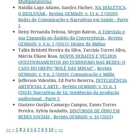
Multiplataforma
Natália Lago Adams, Sandra Fischer,
NA DIALÉTICA,
O DESLUGAR
,
Revista GEMInIS: v. 11 n. 2 (2020):
Redes de Comunicação e Narrativas em Saúde - Parte
1
Deisy Fernanda Feitosa, Sérgio Bairon,
A Televisão e
sua Expansão no Âmbito da Convergência
,
Revista
GEMInIS: v. 6 n. 1 (2015): Design de Mídias
Talita Bristotti Pereira da Silva, Tarcisio Torres Silva,
Márcia Eliane Rosa,
NOVOS DEBATES E VELHOS
QUESTIONAMENTOS DO FEMINISMO NAS REDES: O
CASO DO GRUPO “ROLÊ DAS MINAS”
,
Revista
GEMInIS: v. 9 n. 2 (2018): Comunicação e Mídia
Jefferson Valentim, Ed Porto Bezerra,
INTELIGÊNCIA
ARTIFICIAL E ARTE
,
Revista GEMInIS: v. 15 n. 1
(2024): Narrativas de IA: tendências da produção
audiovisual - Parte 2
Gustavo Gurjão Camargo Campos, Eanes Torres
Pereira, Sylvia Iasulaitis,
DISCURSOS DE ÓDIO EM
REDES SOCIAIS
,
Revista GEMInIS: v. 16 (2025)
<<
<
1
2
3
4
5
6
7
8
9
10
>
>>