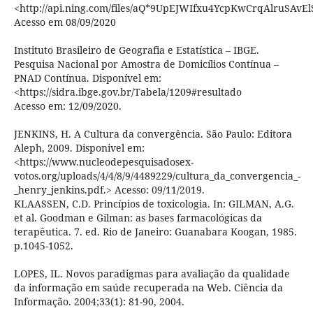
<http://api.ning.com/files/aQ*9UpEJWIfxu4YcpKwCrqAlruS
Acesso em 08/09/2020
Instituto Brasileiro de Geografia e Estatística – IBGE.
Pesquisa Nacional por Amostra de Domicílios Contínua –
PNAD Contínua. Disponível em:
<https://sidra.ibge.gov.br/Tabela/1209#resultado
Acesso em: 12/09/2020.
JENKINS, H. A Cultura da convergência. São Paulo: Editora
Aleph, 2009. Disponivel em:
<https://www.nucleodepesquisadosex-
votos.org/uploads/4/4/8/9/4489229/cultura_da_convergencia_-
_henry_jenkins.pdf.> Acesso: 09/11/2019.
KLAASSEN, C.D. Princípios de toxicologia. In: GILMAN, A.G.
et al. Goodman e Gilman: as bases farmacológicas da
terapêutica. 7. ed. Rio de Janeiro: Guanabara Koogan, 1985.
p.1045-1052.
LOPES, IL. Novos paradigmas para avaliação da qualidade
da informação em saúde recuperada na Web. Ciência da
Informação. 2004;33(1): 81-90, 2004.