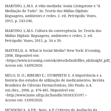
MARTINO, L.M.S. A vida mediada: Sonia Livingstone e “A
Mediação de Tudo”. In: Teoria das Mídias Digitais:
linguagens, ambientes e redes. 2. ed. Petrópolis: Vozes,
2015, p. 243-246.
MARTINO, L.M.S. Cultura da convergência. In: Teoria das
Mídias Digitais: linguagens, ambientes e redes. 2. ed.
Petrópolis: Vozes, 2015, p. 34 a 39.
MAYFIELD, A. What is Social Media? New York: iCrossing,
2008. Disponível em:
<https://www.icrossing.com/uk/sites/default/files_uk/insight_
Acesso em: 14/09/2020.
MELO, D. O.; RIBEIRO E.; STORPIRTIS S. A importância e a
história dos estudos de utilização de medicamentos. Revista
Brasileira de Ciências Farmacêuticas, São Paulo, n.4,
out./dez., 2006, p. 476-485. Disponível em:
<http://www.lume.ufrgs.br/handle/10183/35597.>
Acesso em: 13/09/2020.
MENDONÇA, A.P.B.; Neto, A.P. Critérios de Avaliação da