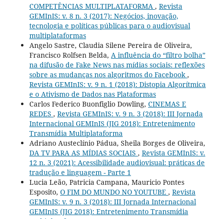
COMPETÊNCIAS MULTIPLATAFORMA
,
Revista
GEMInIS: v. 8 n. 3 (2017): Negócios, inovação,
tecnologia e políticas públicas para o audiovisual
multiplataformas
Angelo Sastre, Claudia Silene Pereira de Oliveira,
Francisco Rolfsen Belda,
A influência do “filtro bolha”
na difusão de Fake News nas mídias sociais: reflexões
sobre as mudanças nos algoritmos do Facebook
,
Revista GEMInIS: v. 9 n. 1 (2018): Distopia Algorítmica
e o Ativismo de Dados nas Plataformas
Carlos Federico Buonfiglio Dowling,
CINEMAS E
REDES
,
Revista GEMInIS: v. 9 n. 3 (2018): III Jornada
Internacional GEMInIS (JIG 2018): Entretenimento
Transmídia Multiplataforma
Adriano Austeclínio Pádua, Sheila Borges de Oliveira,
DA TV PARA AS MÍDIAS SOCIAIS
,
Revista GEMInIS: v.
12 n. 3 (2021): Acessibilidade audiovisual: práticas de
tradução e linguagem - Parte 1
Lucia Leão, Patricia Campana, Mauricio Pontes
Esposito,
O FIM DO MUNDO NO YOUTUBE
,
Revista
GEMInIS: v. 9 n. 3 (2018): III Jornada Internacional
GEMInIS (JIG 2018): Entretenimento Transmídia