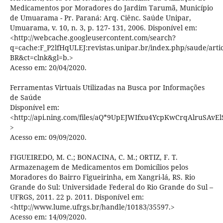
Medicamentos por Moradores do Jardim Tarumã, Município
de Umuarama - Pr. Paraná: Arq. Ciênc. Saúde Unipar,
Umuarama, v. 10, n. 3, p. 127- 131, 2006. Disponível em:
<http://webcache.googleusercontent.com/search?
q=cache:F_P2lfHqULEJ:revistas.unipar.br/index.php/saude/art
BR&ct=clnk&gl=b.>
Acesso em: 20/04/2020.
Ferramentas Virtuais Utilizadas na Busca por Informações
de Saúde
Disponível em:
<http://api.ning.com/files/aQ*9UpEJWIfxu4YcpKwCrqAlruS
>
Acesso em: 09/09/2020.
FIGUEIREDO, M. C.; BONACINA, C. M.; ORTIZ, F. T.
Armazenagem de Medicamentos em Domicílios pelos
Moradores do Bairro Figueirinha, em Xangri-lá, RS. Rio
Grande do Sul: Universidade Federal do Rio Grande do Sul –
UFRGS, 2011. 22 p. 2011. Disponível em:
<http://www.lume.ufrgs.br/handle/10183/35597.>
Acesso em: 14/09/2020.