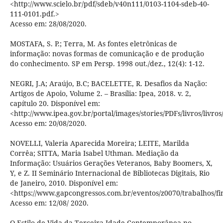
<http://www.scielo.br/pdf/sdeb/v40n111/0103-1104-sdeb-40-
111-0101.pdf.>
Acesso em: 28/08/2020.
MOSTAFA, S. P.; Terra, M. As fontes eletrônicas de
informação: novas formas de comunicação e de produção
do conhecimento. SP em Persp. 1998 out./dez., 12(4): 1-12.
NEGRI, J.A; Araújo, B.C; BACELETTE, R. Desafios da Nação:
Artigos de Apoio, Volume 2. – Brasília: Ipea, 2018. v. 2,
capítulo 20. Disponível em:
<http://www.ipea.gov.br/portal/images/stories/PDFs/livros/livr
Acesso em: 20/08/2020.
NOVELLI, Valeria Aparecida Moreira; LEITE, Marilda
Corrêa; SITTA, Maria Isabel Uthman. Mediação da
Informação: Usuários Gerações Veteranos, Baby Boomers, X,
Y, e Z. II Seminário Internacional de Bibliotecas Digitais, Rio
de Janeiro, 2010. Disponível em:
<https://www.gapcongressos.com.br/eventos/z0070/trabalhos/fi
Acesso em: 12/08/ 2020.
O Estilo de Vida da Terceira Idade Contemporânea no