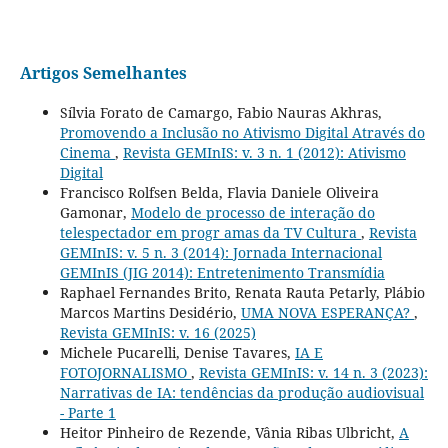
Artigos Semelhantes
Sílvia Forato de Camargo, Fabio Nauras Akhras,
Promovendo a Inclusão no Ativismo Digital Através do
Cinema
,
Revista GEMInIS: v. 3 n. 1 (2012): Ativismo
Digital
Francisco Rolfsen Belda, Flavia Daniele Oliveira
Gamonar,
Modelo de processo de interação do
telespectador em progr amas da TV Cultura
,
Revista
GEMInIS: v. 5 n. 3 (2014): Jornada Internacional
GEMInIS (JIG 2014): Entretenimento Transmídia
Raphael Fernandes Brito, Renata Rauta Petarly, Plábio
Marcos Martins Desidério,
UMA NOVA ESPERANÇA?
,
Revista GEMInIS: v. 16 (2025)
Michele Pucarelli, Denise Tavares,
IA E
FOTOJORNALISMO
,
Revista GEMInIS: v. 14 n. 3 (2023):
Narrativas de IA: tendências da produção audiovisual
- Parte 1
Heitor Pinheiro de Rezende, Vânia Ribas Ulbricht,
A