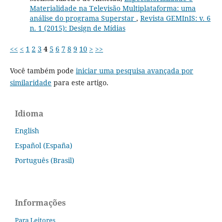
Materialidade na Televisão Multiplataforma: uma
análise do programa Superstar
,
Revista GEMInIS: v. 6
n. 1 (2015): Design de Mídias
<<
<
1
2
3
4
5
6
7
8
9
10
>
>>
Você também pode
iniciar uma pesquisa avançada por
similaridade
para este artigo.
Idioma
English
Español (España)
Português (Brasil)
Informações
Para Leitores