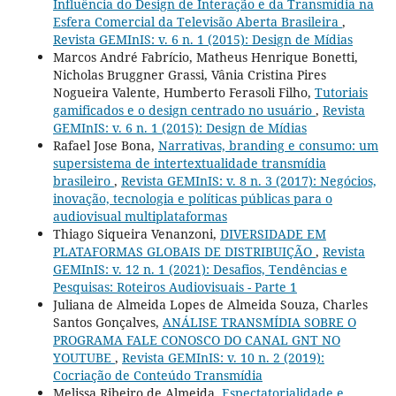
Influência do Design de Interação e da Transmídia na
Esfera Comercial da Televisão Aberta Brasileira
,
Revista GEMInIS: v. 6 n. 1 (2015): Design de Mídias
Marcos André Fabrício, Matheus Henrique Bonetti,
Nicholas Bruggner Grassi, Vânia Cristina Pires
Nogueira Valente, Humberto Ferasoli Filho,
Tutoriais
gamificados e o design centrado no usuário
,
Revista
GEMInIS: v. 6 n. 1 (2015): Design de Mídias
Rafael Jose Bona,
Narrativas, branding e consumo: um
supersistema de intertextualidade transmídia
brasileiro
,
Revista GEMInIS: v. 8 n. 3 (2017): Negócios,
inovação, tecnologia e políticas públicas para o
audiovisual multiplataformas
Thiago Siqueira Venanzoni,
DIVERSIDADE EM
PLATAFORMAS GLOBAIS DE DISTRIBUIÇÃO
,
Revista
GEMInIS: v. 12 n. 1 (2021): Desafios, Tendências e
Pesquisas: Roteiros Audiovisuais - Parte 1
Juliana de Almeida Lopes de Almeida Souza, Charles
Santos Gonçalves,
ANÁLISE TRANSMÍDIA SOBRE O
PROGRAMA FALE CONOSCO DO CANAL GNT NO
YOUTUBE
,
Revista GEMInIS: v. 10 n. 2 (2019):
Cocriação de Conteúdo Transmídia
Melissa Ribeiro de Almeida,
Espectatorialidade e