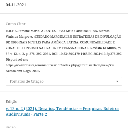
04-11-2021
Como Citar
ROCHA, Simone Maria; ARANTES, Livia Maia Caldeira; SILVA, Marcos
Vinícius Meigre e. ¡CUIDADO MARGINALES! ESTRATÉGIAS DE DIVULGAÇÃO
DE ORIGINAIS NETFLIX PARA AMÉRICA LATINA: COMUNICABILIDADE E
ZONAS DE CONSUMO NA ERA DA TV TRANSNACIONAL.
Revista GEMInIS
,
[S.
l.]
, v. 12, n. 2, p. 276–297, 2021. DOI: 10.53450/2179-1465.RG.2021v12i2p276-297.
Disponível em:
https://www.revistageminis.ufscar.br/index.php/geminis/article/view/532.
Acesso em: 6 ago. 2026.
Fomatos de Citação
Edição
v. 12 n. 2 (2021): Desafios, Tendências e Pesquisas: Roteiros
Audiovisuais - Parte 2
Seção