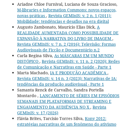
Ariadne Chloe Furnival, Luciana de Souza Gracioso,
M-libraries e Information Commons: novos espaços,
novas práticas
,
Revista GEMInIS: v. 2 n. 1 (2011):
Mobilidade: tendências e desafios na era digital
Augusto Zambonato, Maurício Elias Dick,
A
REALIDADE AUMENTADA COMO POSSIBILIDADE DE
EXPANSÃO À NARRATIVA DO LIVRO DE IMAGEM
,
Revista GEMInIS: v. 7 n. 2 (2016): Televisão: Formas
Audiovisuais de Ficção e Documentário n.2
Carla Regina Silva,
As MÁSCARAS EM UM MUNDO
DISTÓPICO
,
Revista GEMInIS: v. 11 n. 2 (2020): Redes
de Comunicação e Narrativas em Saúde - Parte 1
Marta Machado,
IA E PRODUÇÃO ACADÊMICA
,
Revista GEMInIS: v. 14 n. 3 (2023): Narrativas de IA:
tendências da produção audiovisual - Parte 1
Samanta Renck de Carvalho, Sandra Portella
Montardo ,
LANÇAMENTO DE SÉRIES EM EPISÓDIOS
SEMANAIS EM PLATAFORMAS DE STREAMING E
ENGAJAMENTO DA AUDIÊNCIA NO X
,
Revista
GEMInIS: v. 17 (2026)
Flávia Brites, Tarcisio Torres Silva,
Kony 2012:
estratégias narrativas de um fenômeno do ativismo