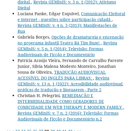
digital
,
Revista GEMInIS: v. 3 n. 1 (2012): Ativismo
Digital
Luciana Panke, Edgar Esquivel,
Comunicação Eleitoral
e Internet - questões sobre participação cidadã
,
Revista GEMInIS: v. 4 n. 3 (2013): Manifestações de
Rua
Gabriela Borges,
Opções de dramaturgia e encenação
no programa infantil Teatro Rá Tim Bum!
,
Revista
GEMInIS: v. 5 n. 1 (2014): Televisão: Formas
Audiovisuais de Ficção e Documentário
Patrícia Araújo Vieira, Fernando de Carvalho Parente
Junior, Silvia Malena Modesto Monteiro, Jonathan
Sousa de Oliveira,
TRADUÇÃO AUDIOVISUAL
ACESSÍVEL DO INGLÊS PARA LIBRAS:
,
Revista
GEMInIS: v. 13 n. 1 (2022): Acessibilidade audiovisual:
práticas de tradução e linguagem - Parte 2
Christian H. Pelegrini,
REMEDIAÇÃO E
INTERMIDIALIDADE COMO GERADORES DE
COMICIDADE EM WEB THERAPY E MODERN FAMILY
,
Revista GEMInIS: v. 7 n. 2 (2016): Televisão: Formas
Audiovisuais de Ficção e Documentário n.2