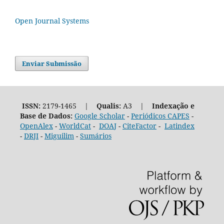
Open Journal Systems
Enviar Submissão
ISSN:
2179-1465 |
Qualis:
A3 |
Indexação e
Base de Dados:
Google Scholar
-
Periódicos CAPES
-
OpenAlex
-
WorldCat
-
DOAJ
-
CiteFactor
-
Latindex
-
DRJI
-
Miguilim
-
Sumários