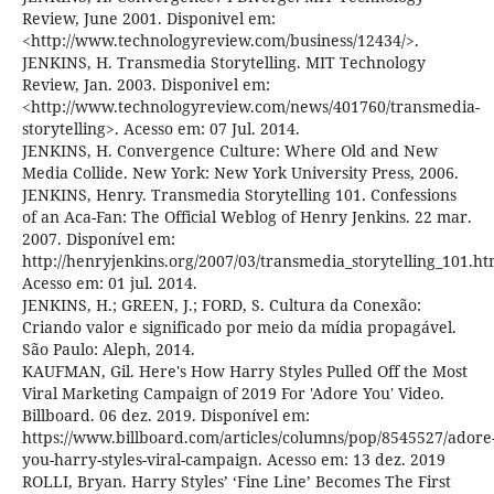
Review, June 2001. Disponivel em:
<http://www.technologyreview.com/business/12434/>.
JENKINS, H. Transmedia Storytelling. MIT Technology
Review, Jan. 2003. Disponivel em:
<http://www.technologyreview.com/news/401760/transmedia-
storytelling>. Acesso em: 07 Jul. 2014.
JENKINS, H. Convergence Culture: Where Old and New
Media Collide. New York: New York University Press, 2006.
JENKINS, Henry. Transmedia Storytelling 101. Confessions
of an Aca-Fan: The Official Weblog of Henry Jenkins. 22 mar.
2007. Disponível em:
http://henryjenkins.org/2007/03/transmedia_storytelling_101.ht
Acesso em: 01 jul. 2014.
JENKINS, H.; GREEN, J.; FORD, S. Cultura da Conexão:
Criando valor e significado por meio da mídia propagável.
São Paulo: Aleph, 2014.
KAUFMAN, Gil. Here's How Harry Styles Pulled Off the Most
Viral Marketing Campaign of 2019 For 'Adore You' Video.
Billboard. 06 dez. 2019. Disponível em:
https://www.billboard.com/articles/columns/pop/8545527/adore
you-harry-styles-viral-campaign. Acesso em: 13 dez. 2019
ROLLI, Bryan. Harry Styles’ ‘Fine Line’ Becomes The First