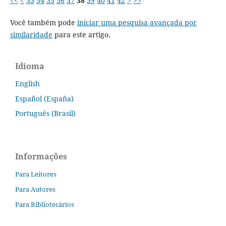
<<
<
33
34
35
36
37
38
39
40
41
42
>
>>
Você também pode
iniciar uma pesquisa avançada por
similaridade
para este artigo.
Idioma
English
Español (España)
Português (Brasil)
Informações
Para Leitores
Para Autores
Para Bibliotecários