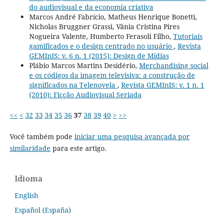
do audiovisual e da economia criativa
Marcos André Fabrício, Matheus Henrique Bonetti,
Nicholas Bruggner Grassi, Vânia Cristina Pires
Nogueira Valente, Humberto Ferasoli Filho,
Tutoriais
gamificados e o design centrado no usuário
,
Revista
GEMInIS: v. 6 n. 1 (2015): Design de Mídias
Plábio Marcos Martins Desidério,
Merchandising social
e os códigos da imagem televisiva: a construção de
significados na Telenovela
,
Revista GEMInIS: v. 1 n. 1
(2010): Ficção Audiovisual Seriada
<<
<
32
33
34
35
36
37
38
39
40
>
>>
Você também pode
iniciar uma pesquisa avançada por
similaridade
para este artigo.
Idioma
English
Español (España)