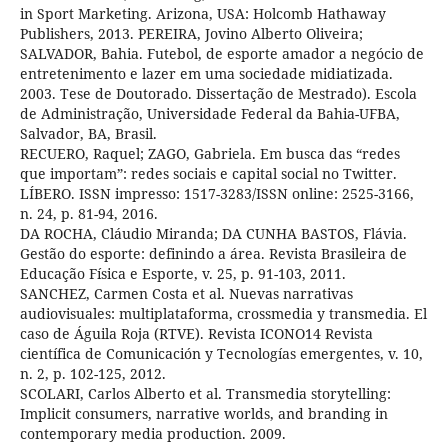
in Sport Marketing. Arizona, USA: Holcomb Hathaway
Publishers, 2013. PEREIRA, Jovino Alberto Oliveira;
SALVADOR, Bahia. Futebol, de esporte amador a negócio de
entretenimento e lazer em uma sociedade midiatizada.
2003. Tese de Doutorado. Dissertação de Mestrado). Escola
de Administração, Universidade Federal da Bahia-UFBA,
Salvador, BA, Brasil.
RECUERO, Raquel; ZAGO, Gabriela. Em busca das “redes
que importam”: redes sociais e capital social no Twitter.
LÍBERO. ISSN impresso: 1517-3283/ISSN online: 2525-3166,
n. 24, p. 81-94, 2016.
DA ROCHA, Cláudio Miranda; DA CUNHA BASTOS, Flávia.
Gestão do esporte: definindo a área. Revista Brasileira de
Educação Física e Esporte, v. 25, p. 91-103, 2011.
SANCHEZ, Carmen Costa et al. Nuevas narrativas
audiovisuales: multiplataforma, crossmedia y transmedia. El
caso de Águila Roja (RTVE). Revista ICONO14 Revista
científica de Comunicación y Tecnologías emergentes, v. 10,
n. 2, p. 102-125, 2012.
SCOLARI, Carlos Alberto et al. Transmedia storytelling:
Implicit consumers, narrative worlds, and branding in
contemporary media production. 2009.