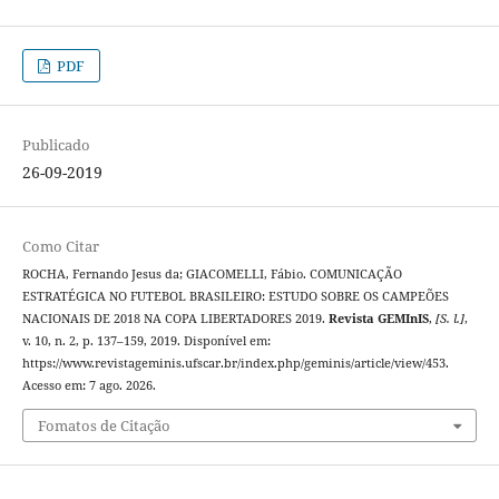
PDF
Publicado
26-09-2019
Como Citar
ROCHA, Fernando Jesus da; GIACOMELLI, Fábio. COMUNICAÇÃO
ESTRATÉGICA NO FUTEBOL BRASILEIRO: ESTUDO SOBRE OS CAMPEÕES
NACIONAIS DE 2018 NA COPA LIBERTADORES 2019.
Revista GEMInIS
,
[S. l.]
,
v. 10, n. 2, p. 137–159, 2019. Disponível em:
https://www.revistageminis.ufscar.br/index.php/geminis/article/view/453.
Acesso em: 7 ago. 2026.
Fomatos de Citação