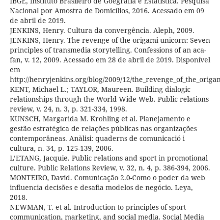
IBGE, Instituto Brasileiro de Goegrafia e Estatística. Pesquisa
Nacional por Amostra de Domicílios, 2016. Acessado em 09
de abril de 2019.
JENKINS, Henry. Cultura da convergência. Aleph, 2009.
JENKINS, Henry. The revenge of the origami unicorn: Seven
principles of transmedia storytelling. Confessions of an aca-
fan, v. 12, 2009. Acessado em 28 de abril de 2019. Disponível
em
http://henryjenkins.org/blog/2009/12/the_revenge_of_the_origa
KENT, Michael L.; TAYLOR, Maureen. Building dialogic
relationships through the World Wide Web. Public relations
review, v. 24, n. 3, p. 321-334, 1998.
KUNSCH, Margarida M. Krohling et al. Planejamento e
gestão estratégica de relações públicas nas organizações
contemporâneas. Anàlisi: quaderns de comunicació i
cultura, n. 34, p. 125-139, 2006.
L’ETANG, Jacquie. Public relations and sport in promotional
culture. Public Relations Review, v. 32, n. 4, p. 386-394, 2006.
MONTEIRO, David. Comunicação 2.0-Como o poder da web
influencia decisões e desafia modelos de negócio. Leya,
2018.
NEWMAN, T. et al. Introduction to principles of sport
communication, marketing, and social media. Social Media