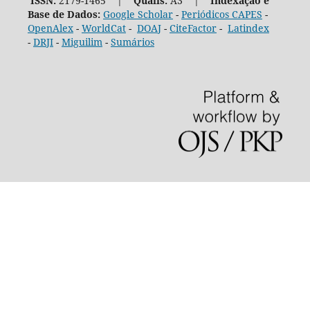
ISSN:
2179-1465 |
Qualis:
A3 |
Indexação e
Base de Dados:
Google Scholar
-
Periódicos CAPES
-
OpenAlex
-
WorldCat
-
DOAJ
-
CiteFactor
-
Latindex
-
DRJI
-
Miguilim
-
Sumários