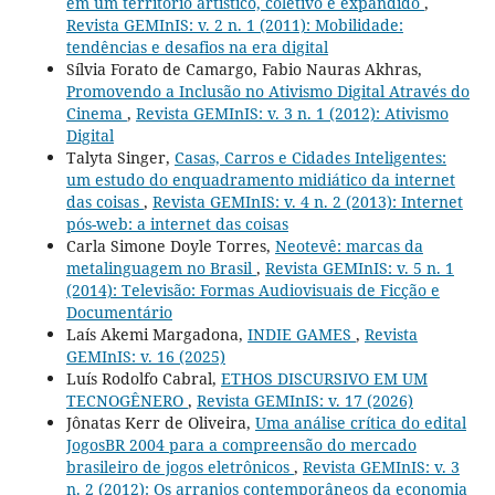
em um território artístico, coletivo e expandido
,
Revista GEMInIS: v. 2 n. 1 (2011): Mobilidade:
tendências e desafios na era digital
Sílvia Forato de Camargo, Fabio Nauras Akhras,
Promovendo a Inclusão no Ativismo Digital Através do
Cinema
,
Revista GEMInIS: v. 3 n. 1 (2012): Ativismo
Digital
Talyta Singer,
Casas, Carros e Cidades Inteligentes:
um estudo do enquadramento midiático da internet
das coisas
,
Revista GEMInIS: v. 4 n. 2 (2013): Internet
pós-web: a internet das coisas
Carla Simone Doyle Torres,
Neotevê: marcas da
metalinguagem no Brasil
,
Revista GEMInIS: v. 5 n. 1
(2014): Televisão: Formas Audiovisuais de Ficção e
Documentário
Laís Akemi Margadona,
INDIE GAMES
,
Revista
GEMInIS: v. 16 (2025)
Luís Rodolfo Cabral,
ETHOS DISCURSIVO EM UM
TECNOGÊNERO
,
Revista GEMInIS: v. 17 (2026)
Jônatas Kerr de Oliveira,
Uma análise crítica do edital
JogosBR 2004 para a compreensão do mercado
brasileiro de jogos eletrônicos
,
Revista GEMInIS: v. 3
n. 2 (2012): Os arranjos contemporâneos da economia