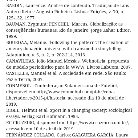
BARDIN, Laurence. Análise de conteúdo. Tradução de Luís
Antero Reto e Augusto Pinheiro. Lisboa: Edições, v. 70, p.
125-132, 1977.
BAUMAN, Zygmunt; PENCHEL, Marcus. Globalização: as
conseqüências humanas. Rio de Janeiro: Jorge Zahar Editor,
1999.
BOURDAA, Mélanie. ‘Following the pattern’: the creation of
an encyclopaedic universe with transmedia storytelling.
Adaptation, v. 6, n. 2, p. 202-214, 2013.
CANAVILHAS, João Manuel Messias. Webnoticia: propuesta
de modelo periodístico para la WWW. Livros LabCom, 2007.
CASTELLS, Manuel et al. A sociedade em rede. São Paulo:
Paz e Terra, 2007.
CONMEBOL - Confederação Sulamericana de Futebol,
disponível em http://www.conmebol.com/pt-br/copa-
libertadores-2015-pt/historia, acessado dia 10 de abril de
2019.
DIGEL, Helmut et al. Sport in a changing society: sociological
essays. Verlag Karl Hofmann, 1995.
EC CRUZEIRO, disponível em https://www.cruzeiro.com.br/,
acessado em 10 de abril de 2019.
FERNÁNDEZ COLLADO, Carlos; GALGUERA GARCÍA, Laura.