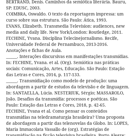
BERTRAND, Denis. Caminhos da semiótica literária. Bauru,
SP: EDUSC, 2003.
COIMBRA, Oswaldo. O texto da reportagem impressa: um
curso sobre sua estrutura. São Paulo: Ática, 1993.
EVANS, Elizabeth. Transmedia Television: audiences, new
media and daily life. New York/London: Routledge, 2011.
FECHINE, Yvana. Disciplina Telecinejornalismo. Recife,
Universidade Federal de Pernambuco, 2013-2016.
Anotações e fichas de Aula.
______. Interações discursivas em manifestações transmídias.
In: FECHINE, Yvana. et al. (Org). Semiótica nas práticas
sociais: Comunicação, Artes, Educação. São Paulo: Estação
das Letras e Cores, 2014, p. 117-133.
______. Transmidiação como modelo de produção: uma
abordagem a partir de estudos da televisão e de linguagem.
In: SANTAELLA, Lúcia. NESTERIUK, Sérgio; MASSAROLO,
João. Desafios da transmídia: processos e poéticas. São
Paulo: Estação das Letras e Cores, 2018, p. 42-65.
FECHINE, Yvana et al. Como pensar os conteúdos
transmídias na teledramaturgia brasileira? Uma proposta
de abordagem a partir das telenovelas da Globo. In: LOPES,
Maria Immacolata Vassallo de (org). Estratégias de
transmidiação na ficção televisiva brasileira. Porto Alegre: