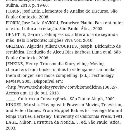
Sulina, 2013, p. 19-60.
FIORIN, José Luiz. Elementos de Análise do Discurso. São
Paulo: Contexto, 2008.
FIORIN, José Luiz. SAVIOLI, Francisco Platão. Para entender
o texto. Leitura e redação. São Paulo: Ática, 2003.
GENETTE, Gérard. Palimpsestos: a literatura de segunda
mão. Belo Horizonte: Edições Viva Voz, 2010.
GREIMAS, Algirdas Julien; COURTÉS, Joseph. Dicionário de
semiótica. Tradução de Alceu Dias Barbosa Lima et al. São
Paulo: Contexto, 2008.
JENKINS, Henry. Transmedia Storytelling: Moving
characters from books to films to videogames can make
them stronger and more compelling. [S.l.]: Technology
Review, 2003. Disponível em:
<http://www.technologyreview.com/biomedicine/13052/>.
Acesso em: 11 de out. 2018.
_____ . Cultura da Convergência. São Paulo: Aleph, 2009.
KINDER, Marsha. Playing with Power in Movies, Television,
and Video Games: From Muppet Babies to Teenage Mutant
Ninja Turtles. Berkeley: University of California Press, 1991.
LAGE, Nilson. Estrutura da Notícia. 5. ed. São Paulo: Ática,
2003.