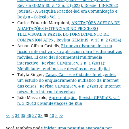
Revista GEMInIS: v. 13 n. 2 (2022): Dossiê: LINK2022
Journal - A Pesquisa Practice-led em Comunicação e
Design - Coleção Vol. 1
Carlos Eduardo Marquioni,
ANOTAÇÕES ACERCA DE
ADAPTAÇÕES POTENCIAIS NO PROCESSO
TELEVISUAL A PARTIR DO FORNECIMENTO DE
COMPANION APPS
,
Revista GEMInIS: v. 15 n. 2 (2024)
Arnau Gifreu Castells,
El nuevo discurso de la no
ficción interactiva y su aplicación para los dispositivos
móviles. El caso del documental multimedia
interactivo
,
Revista GEMInIS: v. 2 n. 1 (2011):
Mobilidade: tendências e desafios na era digital
Talyta Singer,
Casas, Carros e Cidades Inteligentes:
um estudo do enquadramento midiático da internet
das coisas
,
Revista GEMInIS: v. 4 n. 2 (2013): Internet
pós-web: a internet das coisas
João Massarolo,
Apresentação
,
Revista GEMInIS: v. 4
n. 3 (2013): Manifestações de Rua
<<
<
34
35
36
37
38
39
40
>
>>
Você também pode
iniciar uma pesquisa avançada por