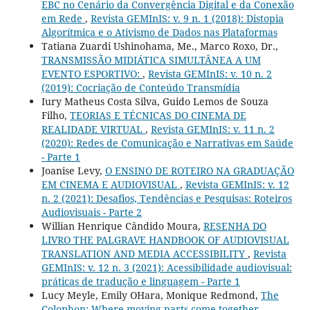
EBC no Cenário da Convergência Digital e da Conexão
em Rede
,
Revista GEMInIS: v. 9 n. 1 (2018): Distopia
Algorítmica e o Ativismo de Dados nas Plataformas
Tatiana Zuardi Ushinohama, Me., Marco Roxo, Dr.,
TRANSMISSÃO MIDIÁTICA SIMULTÂNEA A UM
EVENTO ESPORTIVO:
,
Revista GEMInIS: v. 10 n. 2
(2019): Cocriação de Conteúdo Transmídia
Iury Matheus Costa Silva, Guido Lemos de Souza
Filho,
TEORIAS E TÉCNICAS DO CINEMA DE
REALIDADE VIRTUAL
,
Revista GEMInIS: v. 11 n. 2
(2020): Redes de Comunicação e Narrativas em Saúde
- Parte 1
Joanise Levy,
O ENSINO DE ROTEIRO NA GRADUAÇÃO
EM CINEMA E AUDIOVISUAL
,
Revista GEMInIS: v. 12
n. 2 (2021): Desafios, Tendências e Pesquisas: Roteiros
Audiovisuais - Parte 2
Willian Henrique Cândido Moura,
RESENHA DO
LIVRO THE PALGRAVE HANDBOOK OF AUDIOVISUAL
TRANSLATION AND MEDIA ACCESSIBILITY
,
Revista
GEMInIS: v. 12 n. 3 (2021): Acessibilidade audiovisual:
práticas de tradução e linguagem - Parte 1
Lucy Meyle, Emily OHara, Monique Redmond,
The
Colophon: Where moving parts come together
,