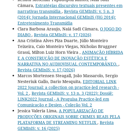
Câmara,
Estratégias discursivo textuais presentes em
narrativas transmídia
,
Revista GEMInIS: v. 5 n. 3
(2014): Jornada Internacional GEMInIS (JIG 2014):
Entretenimento Transmídia
Clara Barbosa Araujo, Naiá Sadi Câmara,
O JOGO DO
DIABO
,
Revista GEMInIS: v. 17 (2026)
Ana Cristina Alves Piza Duarte, Júlio Monteiro
Teixeira, Caio Monteiro Viegas, Nicholas Bruggner
Grassi, Milton Luiz Horn Vieira ,
ANIMAÇÃO HÍBRIDA
E A CONSTRUÇÃO DE INOVAÇÃO ESTÉTICA E
NARRATIVA NO AUDIOVISUAL CONTEMPORÂNEO.
,
Revista GEMInIS: v. 17 (2026)
Marcos Mortensen Steagall, João Massarolo, Sergio
Nesteriuk Gallo, Dario Mesquita,
EDITORIAL LINK
2022 Journal: a collection on practice-led research -
Vol. 2
,
Revista GEMInIS: v. 13 n. 3 (2022): Dossiê:
LINK2022 Journal - A Pesquisa Practice-led em
Comunicação e Design - Coleção Vol. 2
Jessica Valeria Lima,
A POPULARIZAÇÃO DE
PRODUÇÕES ORIGINAIS SOBRE CRIMES REAIS PELA
PLATAFORMA DE STREAMING NETFLIX
,
Revista
GEMInIS: v. 16 (2025)