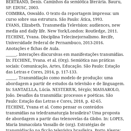
BERTRAND, Denis. Caminhos da semiótica literária. Bauru,
SP: EDUSC, 2003.
COIMBRA, Oswaldo. O texto da reportagem impressa: um
curso sobre sua estrutura. São Paulo: Ática, 1993.
EVANS, Elizabeth. Transmedia Television: audiences, new
media and daily life. New York/London: Routledge, 2011.
FECHINE, Yvana. Disciplina Telecinejornalismo. Recife,
Universidade Federal de Pernambuco, 2013-2016.
Anotações e fichas de Aula.
______. Interações discursivas em manifestações transmídias.
In: FECHINE, Yvana. et al. (Org). Semiótica nas práticas
sociais: Comunicação, Artes, Educação. São Paulo: Estação
das Letras e Cores, 2014, p. 117-133.
______. Transmidiação como modelo de produção: uma
abordagem a partir de estudos da televisão e de linguagem.
In: SANTAELLA, Lúcia. NESTERIUK, Sérgio; MASSAROLO,
João. Desafios da transmídia: processos e poéticas. São
Paulo: Estação das Letras e Cores, 2018, p. 42-65.
FECHINE, Yvana et al. Como pensar os conteúdos
transmídias na teledramaturgia brasileira? Uma proposta
de abordagem a partir das telenovelas da Globo. In: LOPES,
Maria Immacolata Vassallo de (org). Estratégias de
transmidiação na ficção televisiva brasileira. Porto Alegre: