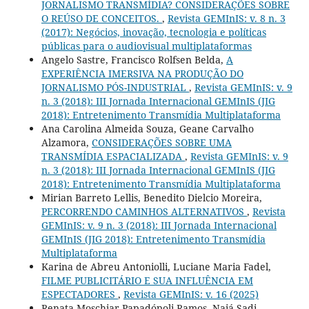
JORNALISMO TRANSMÍDIA? CONSIDERAÇÕES SOBRE
O REÚSO DE CONCEITOS.
,
Revista GEMInIS: v. 8 n. 3
(2017): Negócios, inovação, tecnologia e políticas
públicas para o audiovisual multiplataformas
Angelo Sastre, Francisco Rolfsen Belda,
A
EXPERIÊNCIA IMERSIVA NA PRODUÇÃO DO
JORNALISMO PÓS-INDUSTRIAL
,
Revista GEMInIS: v. 9
n. 3 (2018): III Jornada Internacional GEMInIS (JIG
2018): Entretenimento Transmídia Multiplataforma
Ana Carolina Almeida Souza, Geane Carvalho
Alzamora,
CONSIDERAÇÕES SOBRE UMA
TRANSMÍDIA ESPACIALIZADA
,
Revista GEMInIS: v. 9
n. 3 (2018): III Jornada Internacional GEMInIS (JIG
2018): Entretenimento Transmídia Multiplataforma
Mirian Barreto Lellis, Benedito Dielcio Moreira,
PERCORRENDO CAMINHOS ALTERNATIVOS
,
Revista
GEMInIS: v. 9 n. 3 (2018): III Jornada Internacional
GEMInIS (JIG 2018): Entretenimento Transmídia
Multiplataforma
Karina de Abreu Antoniolli, Luciane Maria Fadel,
FILME PUBLICITÁRIO E SUA INFLUÊNCIA EM
ESPECTADORES
,
Revista GEMInIS: v. 16 (2025)
Renata Moschiar Papadópoli Ramos, Naiá Sadi