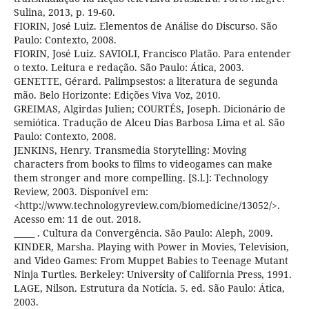
Sulina, 2013, p. 19-60.
FIORIN, José Luiz. Elementos de Análise do Discurso. São
Paulo: Contexto, 2008.
FIORIN, José Luiz. SAVIOLI, Francisco Platão. Para entender
o texto. Leitura e redação. São Paulo: Ática, 2003.
GENETTE, Gérard. Palimpsestos: a literatura de segunda
mão. Belo Horizonte: Edições Viva Voz, 2010.
GREIMAS, Algirdas Julien; COURTÉS, Joseph. Dicionário de
semiótica. Tradução de Alceu Dias Barbosa Lima et al. São
Paulo: Contexto, 2008.
JENKINS, Henry. Transmedia Storytelling: Moving
characters from books to films to videogames can make
them stronger and more compelling. [S.l.]: Technology
Review, 2003. Disponível em:
<http://www.technologyreview.com/biomedicine/13052/>.
Acesso em: 11 de out. 2018.
_____ . Cultura da Convergência. São Paulo: Aleph, 2009.
KINDER, Marsha. Playing with Power in Movies, Television,
and Video Games: From Muppet Babies to Teenage Mutant
Ninja Turtles. Berkeley: University of California Press, 1991.
LAGE, Nilson. Estrutura da Notícia. 5. ed. São Paulo: Ática,
2003.