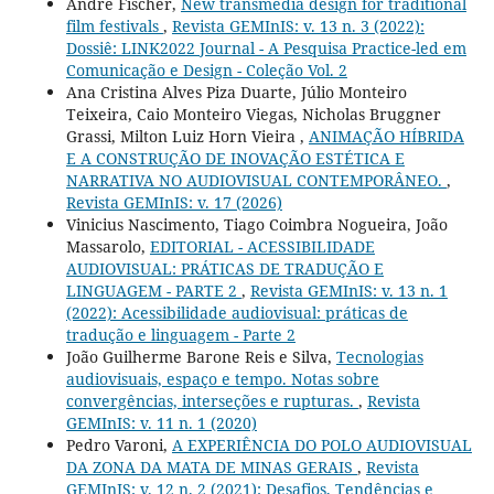
Andre Fischer,
New transmedia design for traditional
film festivals
,
Revista GEMInIS: v. 13 n. 3 (2022):
Dossiê: LINK2022 Journal - A Pesquisa Practice-led em
Comunicação e Design - Coleção Vol. 2
Ana Cristina Alves Piza Duarte, Júlio Monteiro
Teixeira, Caio Monteiro Viegas, Nicholas Bruggner
Grassi, Milton Luiz Horn Vieira ,
ANIMAÇÃO HÍBRIDA
E A CONSTRUÇÃO DE INOVAÇÃO ESTÉTICA E
NARRATIVA NO AUDIOVISUAL CONTEMPORÂNEO.
,
Revista GEMInIS: v. 17 (2026)
Vinicius Nascimento, Tiago Coimbra Nogueira, João
Massarolo,
EDITORIAL - ACESSIBILIDADE
AUDIOVISUAL: PRÁTICAS DE TRADUÇÃO E
LINGUAGEM - PARTE 2
,
Revista GEMInIS: v. 13 n. 1
(2022): Acessibilidade audiovisual: práticas de
tradução e linguagem - Parte 2
João Guilherme Barone Reis e Silva,
Tecnologias
audiovisuais, espaço e tempo. Notas sobre
convergências, interseções e rupturas.
,
Revista
GEMInIS: v. 11 n. 1 (2020)
Pedro Varoni,
A EXPERIÊNCIA DO POLO AUDIOVISUAL
DA ZONA DA MATA DE MINAS GERAIS
,
Revista
GEMInIS: v. 12 n. 2 (2021): Desafios, Tendências e