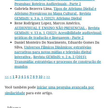
Pesquisas: Roteiros Audiovisuais - Parte 2
Gabriela Bezerra Lima,
Tipos de Ativismo Digital e
Ativismo Preguiçoso no Mapa Cultural
,
Revista
GEMInIS: v. 3 n. 1 (2012): Ativismo Digital
Rene Rodriguez Lopez, Marcos Américo,
AUDIOVISUAL E ENSINO NÃO PRESENCIAL
,
Revista
GEMInIS: v. 13 n. 1 (2022): Acessibilidade audiovisual:
práticas de tradução e linguagem - Parte 2
Daniel Monteiro Do Nascimento, Eduardo Gomes Da
Silva,
Universos Fílmicos Dinâmicos: estratégias
narrativas para novas mídias e televisão digital
interativa
,
Revista GEMInIS: v. 2 n. 2 (2011):
Transmídia: estratégias e processos de construção de
mundos
<<
<
1
2
3
4
5
6
7
8
9
10
>
>>
Você também pode
iniciar uma pesquisa avançada por
similaridade
para este artigo.