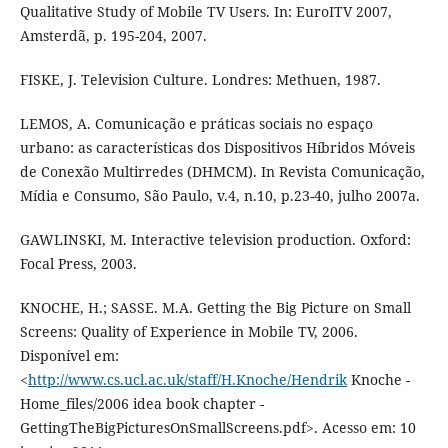
Qualitative Study of Mobile TV Users. In: EuroITV 2007,
Amsterdã, p. 195-204, 2007.
FISKE, J. Television Culture. Londres: Methuen, 1987.
LEMOS, A. Comunicação e práticas sociais no espaço
urbano: as características dos Dispositivos Híbridos Móveis
de Conexão Multirredes (DHMCM). In Revista Comunicação,
Mídia e Consumo, São Paulo, v.4, n.10, p.23-40, julho 2007a.
GAWLINSKI, M. Interactive television production. Oxford:
Focal Press, 2003.
KNOCHE, H.; SASSE. M.A. Getting the Big Picture on Small
Screens: Quality of Experience in Mobile TV, 2006.
Disponível em:
<
http://www.cs.ucl.ac.uk/staff/H.Knoche/Hendrik
Knoche -
Home_files/2006 idea book chapter -
GettingTheBigPicturesOnSmallScreens.pdf>. Acesso em: 10