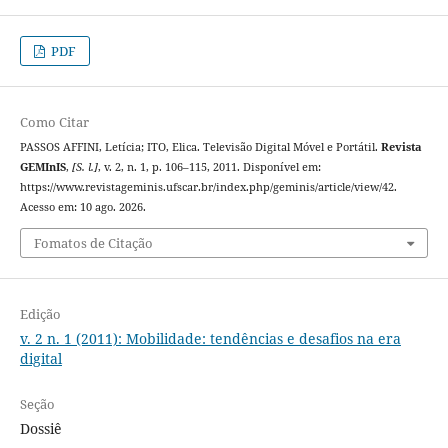
PDF
Como Citar
PASSOS AFFINI, Letícia; ITO, Elica. Televisão Digital Móvel e Portátil.
Revista
GEMInIS
,
[S. l.]
, v. 2, n. 1, p. 106–115, 2011. Disponível em:
https://www.revistageminis.ufscar.br/index.php/geminis/article/view/42.
Acesso em: 10 ago. 2026.
Fomatos de Citação
Edição
v. 2 n. 1 (2011): Mobilidade: tendências e desafios na era
digital
Seção
Dossiê