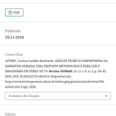
PDF
Publicado
20-11-2018
Como Citar
AZUBEL, Larissa Lauffer Reinhardt. ANÁLISE FÍLMICO-COMPREENSIVA DA
NARRATIVA SERIADA: UMA PROPOSTA METODOLÓGICA PARA LER O
IMAGINÁRIO EM SÉRIES DE TV.
Revista GEMInIS
,
[S. l.]
, v. 9, n. 2, p. 29–45,
2018. DOI: 10.4322/2179-1465.013. Disponível em:
https://www.revistageminis.ufscar.br/index.php/geminis/article/view/339.
Acesso em: 6 ago. 2026.
Fomatos de Citação
Edição