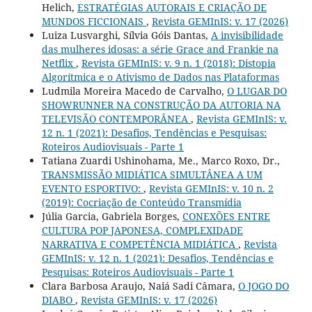
Helich,
ESTRATÉGIAS AUTORAIS E CRIAÇÃO DE
MUNDOS FICCIONAIS
,
Revista GEMInIS: v. 17 (2026)
Luiza Lusvarghi, Sílvia Góis Dantas,
A invisibilidade
das mulheres idosas: a série Grace and Frankie na
Netflix
,
Revista GEMInIS: v. 9 n. 1 (2018): Distopia
Algorítmica e o Ativismo de Dados nas Plataformas
Ludmila Moreira Macedo de Carvalho,
O LUGAR DO
SHOWRUNNER NA CONSTRUÇÃO DA AUTORIA NA
TELEVISÃO CONTEMPORÂNEA
,
Revista GEMInIS: v.
12 n. 1 (2021): Desafios, Tendências e Pesquisas:
Roteiros Audiovisuais - Parte 1
Tatiana Zuardi Ushinohama, Me., Marco Roxo, Dr.,
TRANSMISSÃO MIDIÁTICA SIMULTÂNEA A UM
EVENTO ESPORTIVO:
,
Revista GEMInIS: v. 10 n. 2
(2019): Cocriação de Conteúdo Transmídia
Júlia Garcia, Gabriela Borges,
CONEXÕES ENTRE
CULTURA POP JAPONESA, COMPLEXIDADE
NARRATIVA E COMPETÊNCIA MIDIÁTICA
,
Revista
GEMInIS: v. 12 n. 1 (2021): Desafios, Tendências e
Pesquisas: Roteiros Audiovisuais - Parte 1
Clara Barbosa Araujo, Naiá Sadi Câmara,
O JOGO DO
DIABO
,
Revista GEMInIS: v. 17 (2026)