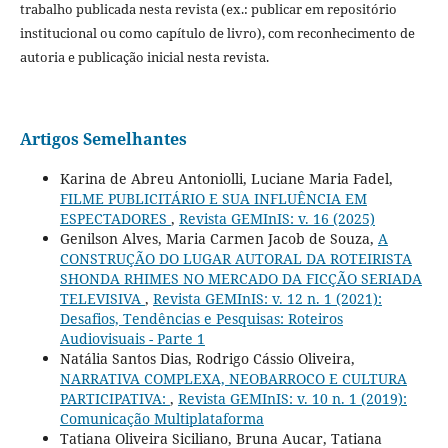
trabalho publicada nesta revista (ex.: publicar em repositório
institucional ou como capítulo de livro), com reconhecimento de
autoria e publicação inicial nesta revista.
Artigos Semelhantes
Karina de Abreu Antoniolli, Luciane Maria Fadel,
FILME PUBLICITÁRIO E SUA INFLUÊNCIA EM
ESPECTADORES
,
Revista GEMInIS: v. 16 (2025)
Genilson Alves, Maria Carmen Jacob de Souza,
A
CONSTRUÇÃO DO LUGAR AUTORAL DA ROTEIRISTA
SHONDA RHIMES NO MERCADO DA FICÇÃO SERIADA
TELEVISIVA
,
Revista GEMInIS: v. 12 n. 1 (2021):
Desafios, Tendências e Pesquisas: Roteiros
Audiovisuais - Parte 1
Natália Santos Dias, Rodrigo Cássio Oliveira,
NARRATIVA COMPLEXA, NEOBARROCO E CULTURA
PARTICIPATIVA:
,
Revista GEMInIS: v. 10 n. 1 (2019):
Comunicação Multiplataforma
Tatiana Oliveira Siciliano, Bruna Aucar, Tatiana