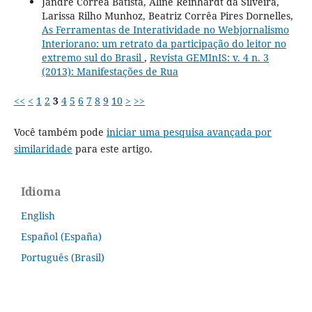
Jandré Corrêa Batista, Aline Reinhardt da Silveira,
Larissa Rilho Munhoz, Beatriz Corrêa Pires Dornelles,
As Ferramentas de Interatividade no Webjornalismo
Interiorano: um retrato da participação do leitor no
extremo sul do Brasil
,
Revista GEMInIS: v. 4 n. 3
(2013): Manifestações de Rua
<<
<
1
2
3
4
5
6
7
8
9
10
>
>>
Você também pode
iniciar uma pesquisa avançada por
similaridade
para este artigo.
Idioma
English
Español (España)
Português (Brasil)