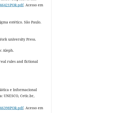
246421POR.pdf
. Acesso em
gma estético. São Paulo.
ork university Press.
o: Aleph.
eal rules and fictional
iática e Informacional
ia: UNESCO, Cetic.br,
246398POR.pdf
. Acesso em