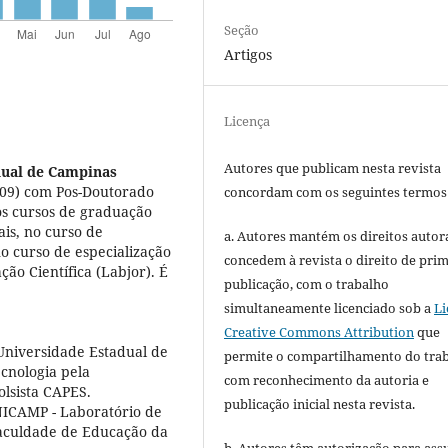
Seção
Artigos
Licença
Autores que publicam nesta revista
dual de Campinas
009) com Pos-Doutorado
concordam com os seguintes termos
os cursos de graduação
ais, no curso de
a. Autores mantém os direitos autora
no curso de especialização
concedem à revista o direito de pri
ão Científica (Labjor). É
publicação, com o trabalho
simultaneamente licenciado sob a
Li
Creative Commons Attribution
que
Universidade Estadual de
permite o compartilhamento do tra
cnologia pela
com reconhecimento da autoria e
lsista CAPES.
publicação inicial nesta revista.
NICAMP - Laboratório de
Faculdade de Educação da