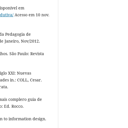
Disponível em
odutiva/
Acesso em 10 nov.
da Pedagogia de
de Janeiro, Nov/2012.
hos. São Paulo: Revista
siglo XXI: Nuevas
ades in.: COLL, Cesar.
rata.
mais complero guia de
o: Ed. Rocco.
n to information design.