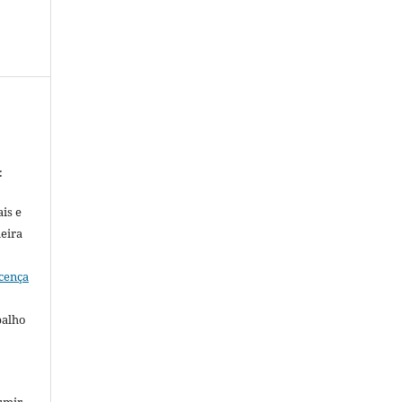
:
is e
meira
cença
balho