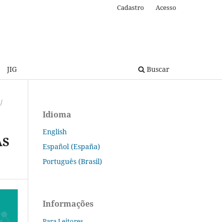
Cadastro
Acesso
JIG
Buscar
/
Idioma
English
AS
Español (España)
Português (Brasil)
Informações
Para Leitores