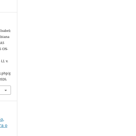
Isabel;
abiana
IAS
S ON-
 l.]
, v.
x.php/g
2026.
ão,
ra o