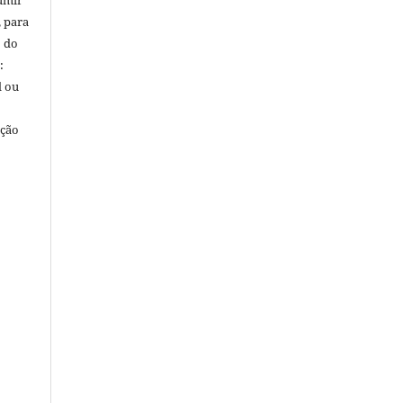
umir
, para
o do
:
l ou
ação