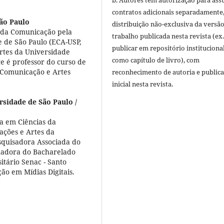
b. Autores têm autorização para ass
contratos adicionais separadamente
ão Paulo
distribuição não-exclusiva da versã
 da Comunicação pela
trabalho publicada nesta revista (ex.
 de São Paulo (ECA-USP,
publicar em repositório instituciona
Artes da Universidade
como capítulo de livro), com
 é professor do curso de
 Comunicação e Artes
reconhecimento de autoria e public
inicial nesta revista.
rsidade de São Paulo /
ra em Ciências da
ções e Artes da
squisadora Associada do
nadora do Bacharelado
tário Senac - Santo
o em Mídias Digitais.