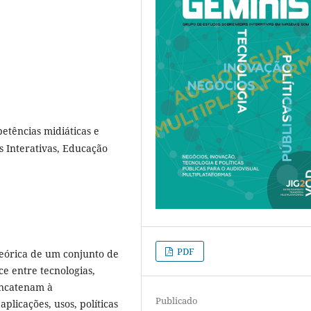
tências midiáticas e
s Interativas, Educação
PDF
teórica de um conjunto de
e entre tecnologias,
oncatenam à
Publicado
licações, usos, políticas