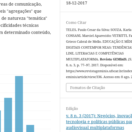
18-12-2017
reas de comunicação,
veis "agregações" que
a de natureza "temática"
Como Citar
cificidades técnicas
TELES, Paulo Cesar da Silva; SOUZA, Karla 
um determinado conteúdo,
CONSANI, Marciel Aparecido; VETRITTI, F
Grieco Cabral de Mello. EDUCAÇÃO E MÍD
DIGITAIS CONTEMPOR NEAS: TENDÊNCIA
LINE, LITERACIAS E COMPETÊNCIAS
MULTIPLATAFORMA.
Revista GEMInIS
,
[S.
8, n. 3, p. 77–97, 2017. Disponível em:
https://www.revistageminis.ufscar.br/inde
eminis/article/view/336. Acesso em: 8 ago. 
Fomatos de Citação
Edição
v. 8 n. 3 (2017): Negócios, inovaç
tecnologia e políticas públicas pa
audiovisual multiplataformas