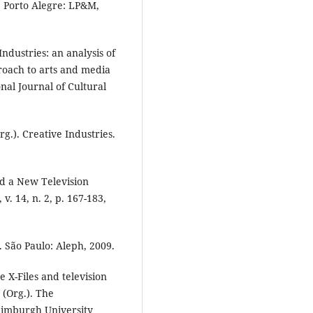
. Porto Alegre: LP&M,
dustries: an analysis of
proach to arts and media
nal Journal of Cultural
rg.). Creative Industries.
 a New Television
. 14, n. 2, p. 167-183,
 São Paulo: Aleph, 2009.
 X-Files and television
(Org.). The
dimburgh University