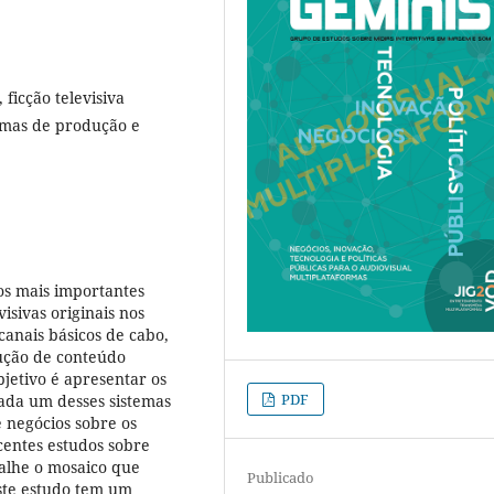
 ficção televisiva
stemas de produção e
dos mais importantes
isivas originais nos
anais básicos de cabo,
ução de conteúdo
bjetivo é apresentar os
PDF
cada um desses sistemas
e negócios sobre os
entes estudos sobre
talhe o mosaico que
Publicado
este estudo tem um