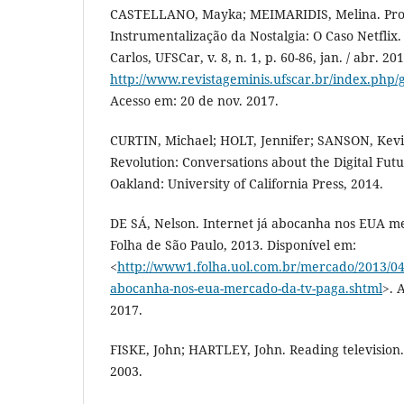
CASTELLANO, Mayka; MEIMARIDIS, Melina. Prod
Instrumentalização da Nostalgia: O Caso Netflix
Carlos, UFSCar, v. 8, n. 1, p. 60-86, jan. / abr. 2
http://www.revistageminis.ufscar.br/index.php/g
Acesso em: 20 de nov. 2017.
CURTIN, Michael; HOLT, Jennifer; SANSON, Kevin
Revolution: Conversations about the Digital Futu
Oakland: University of California Press, 2014.
DE SÁ, Nelson. Internet já abocanha nos EUA mer
Folha de São Paulo, 2013. Disponível em:
<
http://www1.folha.uol.com.br/mercado/2013/04/
abocanha-nos-eua-mercado-da-tv-paga.shtml
>. 
2017.
FISKE, John; HARTLEY, John. Reading television
2003.