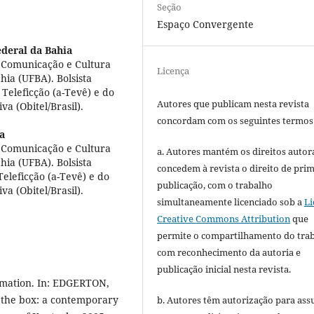
Seção
Espaço Convergente
deral da Bahia
Comunicação e Cultura
Licença
ia (UFBA). Bolsista
Teleficção (a-Tevê) e do
Autores que publicam nesta revista
a (Obitel/Brasil).
concordam com os seguintes termos
a
Comunicação e Cultura
a. Autores mantém os direitos autora
ia (UFBA). Bolsista
concedem à revista o direito de pri
eleficção (a-Tevê) e do
publicação, com o trabalho
a (Obitel/Brasil).
simultaneamente licenciado sob a
Li
Creative Commons Attribution
que
permite o compartilhamento do tra
com reconhecimento da autoria e
publicação inicial nesta revista.
rmation. In: EDGERTON,
e the box: a contemporary
b. Autores têm autorização para ass