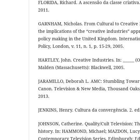
FLORIDA, Richard. A ascensão da classe criativa
2011.
GARNHAM, Nicholas. From Cultural to Creative In
the implications of the “creative industries” ap
policy making in the United Kingdom. Internatio
Policy, London, v. 11, n. 1, p. 15-29, 2005.
HARTLEY, John. Creative Industries. In: ______ (O
Malden (Massachusetts): Blackwell, 2005.
JARAMILLO, Deborah L. AMC: Stumbling Toward
Canon. Television & New Media, Thousand Oaks, v
2013.
JENKINS, Henry. Cultura da convergência. 2. ed.
JOHNSON, Catherine. Quality/Cult Television: The
history. In: HAMMOND, Michael; MAZDON, Lucy 
Contemporary Television Series. Edimburgh: E