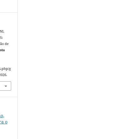
NI,
S:
ção de
sta
x.php/g
2026.
ão,
ra o