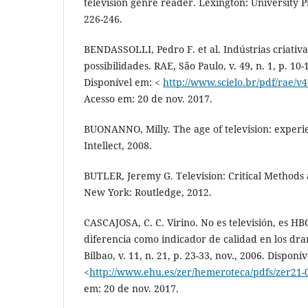
television genre reader. Lexington: University P
226-246.
BENDASSOLLI, Pedro F. et al. Indústrias criativas
possibilidades. RAE, São Paulo, v. 49, n. 1, p. 10-
Disponível em: <
http://www.scielo.br/pdf/rae/
Acesso em: 20 de nov. 2017.
BUONANNO, Milly. The age of television: experie
Intellect, 2008.
BUTLER, Jeremy G. Television: Critical Methods 
New York: Routledge, 2012.
CASCAJOSA, C. C. Virino. No es televisión, es H
diferencia como indicador de calidad en los dra
Bilbao, v. 11, n. 21, p. 23-33, nov., 2006. Disponí
<
http://www.ehu.es/zer/hemeroteca/pdfs/zer21-0
em: 20 de nov. 2017.