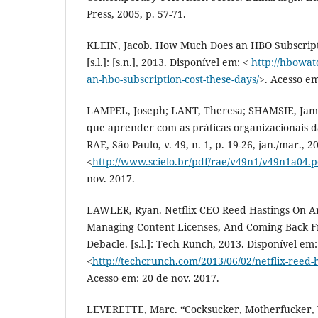
Press, 2005, p. 57-71.
KLEIN, Jacob. How Much Does an HBO Subscript
[s.l.]: [s.n.], 2013. Disponível em: <
http://hbowa
an-hbo-subscription-cost-these-days/
>. Acesso em
LAMPEL, Joseph; LANT, Theresa; SHAMSIE, Jamal
que aprender com as práticas organizacionais da
RAE, São Paulo, v. 49, n. 1, p. 19-26, jan./mar., 
<
http://www.scielo.br/pdf/rae/v49n1/v49n1a04.p
nov. 2017.
LAWLER, Ryan. Netflix CEO Reed Hastings On A
Managing Content Licenses, And Coming Back 
Debacle. [s.l.]: Tech Runch, 2013. Disponível em:
<
http://techcrunch.com/2013/06/02/netflix-reed-
Acesso em: 20 de nov. 2017.
LEVERETTE, Marc. “Cocksucker, Motherfucker, T