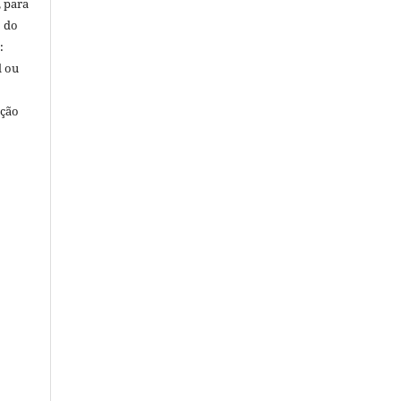
, para
o do
:
l ou
ação