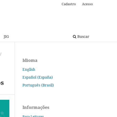
Cadastro
Acesso
JIG
Buscar
/
Idioma
English
Español (España)
os
Português (Brasil)
Informações
Para Leitores