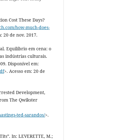
ion Cost These Days?
tch.com/how-much-does-
: 20 de nov. 2017.
. Equilíbrio em cena: o
s indústrias culturais.
2009. Disponível em:
df
>. Acesso em: 20 de
rrested Development,
From The Qwikster
hastings-ted-sarandos/
>.
its”. In: LEVERETTE, M.;