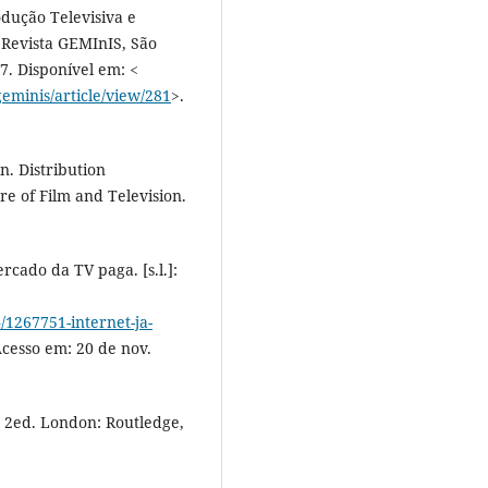
ução Televisiva e
. Revista GEMInIS, São
017. Disponível em: <
eminis/article/view/281
>.
. Distribution
re of Film and Television.
cado da TV paga. [s.l.]:
1267751-internet-ja-
Acesso em: 20 de nov.
. 2ed. London: Routledge,