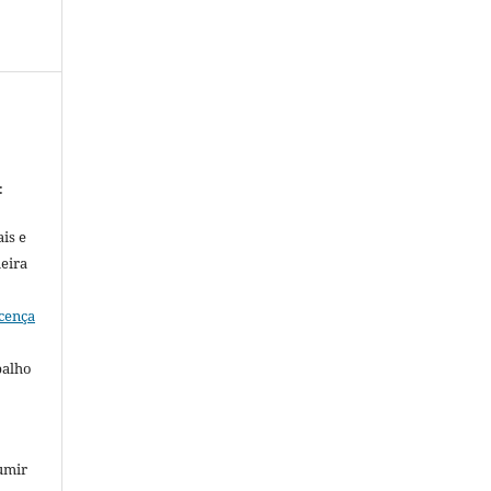
:
is e
meira
cença
balho
umir