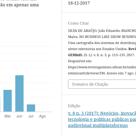
18-12-2017
ação em apenas uma
Como Citar
SILVA DE ARAÚJO, João Eduardo; BIANCHI
Maíra. NO BUSINESS LIKE SHOW BUSINES
Uma cartografia dos sistemas de distribui
séries televisivas nos Estados Unidos.
Revi
GEMInIS
,
[S. l.]
, v. 8, n. 3, p. 113–135, 2017.
Disponível em:
https://www.revistageminis.ufscar.br/inde
eminis/article/view/330. Acesso em: 7 ago. 
Fomatos de Citação
Edição
v. 8 n. 3 (2017): Negócios, inovaç
tecnologia e políticas públicas pa
audiovisual multiplataformas