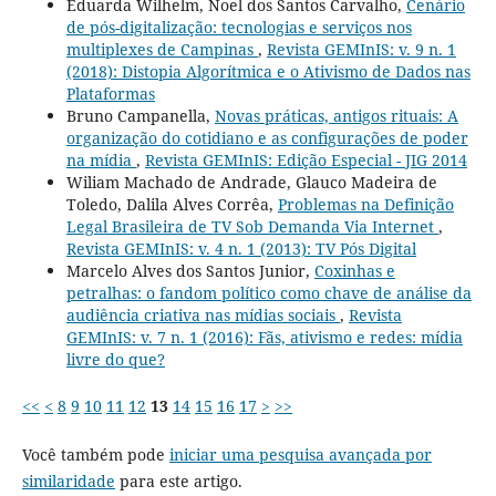
Eduarda Wilhelm, Noel dos Santos Carvalho,
Cenário
de pós-digitalização: tecnologias e serviços nos
multiplexes de Campinas
,
Revista GEMInIS: v. 9 n. 1
(2018): Distopia Algorítmica e o Ativismo de Dados nas
Plataformas
Bruno Campanella,
Novas práticas, antigos rituais: A
organização do cotidiano e as configurações de poder
na mídia
,
Revista GEMInIS: Edição Especial - JIG 2014
Wiliam Machado de Andrade, Glauco Madeira de
Toledo, Dalila Alves Corrêa,
Problemas na Definição
Legal Brasileira de TV Sob Demanda Via Internet
,
Revista GEMInIS: v. 4 n. 1 (2013): TV Pós Digital
Marcelo Alves dos Santos Junior,
Coxinhas e
petralhas: o fandom político como chave de análise da
audiência criativa nas mídias sociais
,
Revista
GEMInIS: v. 7 n. 1 (2016): Fãs, ativismo e redes: mídia
livre do que?
<<
<
8
9
10
11
12
13
14
15
16
17
>
>>
Você também pode
iniciar uma pesquisa avançada por
similaridade
para este artigo.