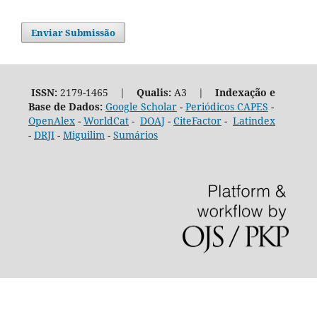
Enviar Submissão
ISSN:
2179-1465 |
Qualis:
A3 |
Indexação e
Base de Dados:
Google Scholar
-
Periódicos CAPES
-
OpenAlex
-
WorldCat
-
DOAJ
-
CiteFactor
-
Latindex
-
DRJI
-
Miguilim
-
Sumários