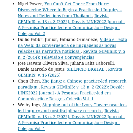
Nigel Power,
You Can’t Get There From Here:
Discovering Where to Begin a Practice-led Inquiry –
Notes and Reflections from Thailand
,
Revista
GEMInIS: v. 13 n. 3 (2022): Dossiê: LINK2022 Journal -
A Pesquisa Practice-led em Comunicação e Design -
Coleção Vol. 2
Duílio Fabbri Júnior, Fabiano Ormaneze,
Vídeo e Texto
na Web: da convergência de linguagens às novas
relações na narrativa noticiosa
,
Revista GEMInIS: v. 5
n. 2 (2014): Televisão e Convergências
Jose Isavam Olivera Silva, Juliana Faltz Taborelli,
Danie Marcelo de Jesus,
SILÊNCIO DIGITAL
,
Revista
GEMInIS: v. 16 (2025)
Chen Chen,
Zhe Jiang: a Chinese practice-led research
paradigm
,
Revista GEMInIS: v. 13 n. 2 (2022): Dossiê:
LINK2022 Journal - A Pesquisa Practice-led em
Comunicação e Design - Coleção Vol. 1
Welby Ings,
Stepping out of the Ivory Tower: practice-
led inquiry and postdisciplinary research
,
Revista
GEMInIS: v. 13 n. 2 (2022): Dossiê: LINK2022 Journal -
A Pesquisa Practice-led em Comunicação e Design -
Coleção Vol. 1