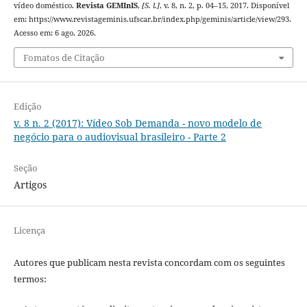
vídeo doméstico.
Revista GEMInIS
,
[S. l.]
, v. 8, n. 2, p. 04–15, 2017. Disponível
em: https://www.revistageminis.ufscar.br/index.php/geminis/article/view/293.
Acesso em: 6 ago. 2026.
Fomatos de Citação
Edição
v. 8 n. 2 (2017): Vídeo Sob Demanda - novo modelo de
negócio para o audiovisual brasileiro - Parte 2
Seção
Artigos
Licença
Autores que publicam nesta revista concordam com os seguintes
termos: