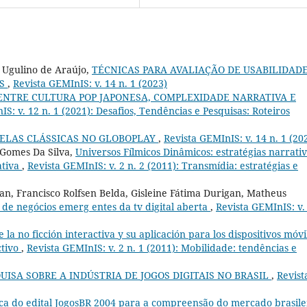
n Ugulino de Araújo,
TÉCNICAS PARA AVALIAÇÃO DE USABILIDAD
IS
,
Revista GEMInIS: v. 14 n. 1 (2023)
ENTRE CULTURA POP JAPONESA, COMPLEXIDADE NARRATIVA E
S: v. 12 n. 1 (2021): Desafios, Tendências e Pesquisas: Roteiros
ELAS CLÁSSICAS NO GLOBOPLAY
,
Revista GEMInIS: v. 14 n. 1 (20
Gomes Da Silva,
Universos Fílmicos Dinâmicos: estratégias narrati
ativa
,
Revista GEMInIS: v. 2 n. 2 (2011): Transmídia: estratégias e
n, Francisco Rolfsen Belda, Gisleine Fátima Durigan, Matheus
de negócios emerg entes da tv digital aberta
,
Revista GEMInIS: v. 
 la no ficción interactiva y su aplicación para los dispositivos móvi
ctivo
,
Revista GEMInIS: v. 2 n. 1 (2011): Mobilidade: tendências e
UISA SOBRE A INDÚSTRIA DE JOGOS DIGITAIS NO BRASIL
,
Revist
ica do edital JogosBR 2004 para a compreensão do mercado brasile