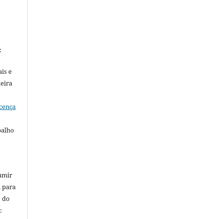
:
is e
meira
cença
balho
umir
, para
o do
: