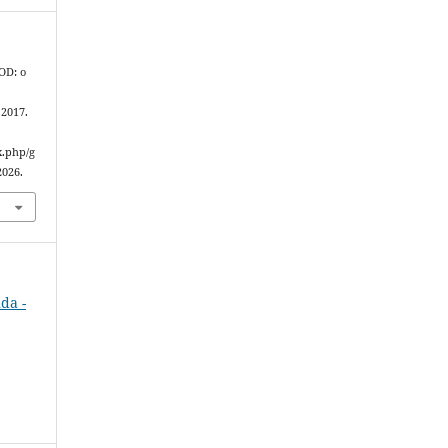
OD: o
, 2017.
x.php/g
2026.
da -