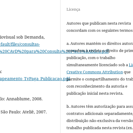
Licença
Autores que publicam nesta revista
concordam com os seguintes termos
iovisual sob Demanda,
a. Autores mantém os direitos autora
ault/files/consultas-
concedem à revista o direito de pri
a%20CAvD%20para%20Consulta%20P%C3%BAblica.pdf
.
publicação, com o trabalho
simultaneamente licenciado sob a
Li
m:
Creative Commons Attribution
que
Mapeamento_TvPaga_Publicacao.pdf
,
permite o compartilhamento do tra
com reconhecimento da autoria e
publicação inicial nesta revista.
ulo: Annablume, 2008.
b. Autores têm autorização para ass
ão Paulo: Ateliê, 2007.
contratos adicionais separadamente
distribuição não-exclusiva da versã
trabalho publicada nesta revista (ex.