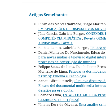
Artigos Semelhantes
Lílian das Mercês Salvador, Tiago Marita
EM APLICAÇÕES DE DISPOSITIVOS MÓVE
Júlia Garcia, Gabriela Borges,
CONEXÕES 
COMPETÊNCIA MIDIÁTICA
,
Revista GEMInI
Audiovisuais - Parte 1
Eutália Ramos, Gabriela Borges,
TELENOV
Daniel Monteiro Do Nascimento, Eduardo 
para novas mídias e televisão digital inter
processos de construção de mundos
Felippe Souza de Lima, Danilo Leme Bressa
Monteiro de Lima,
Panorama dos modelos 
2 (2015): Cinema e Tecnologia
Arnau Gifreu Castells,
El nuevo discurso de
El caso del documental multimedia intera
desafios na era digital
Leandro Lima,
ESTADO DA ARTE DA PESQ
GEMInIS: v. 14 n. 1 (2023)
Jônatas Kerr de Oliveira,
Uma análise crít