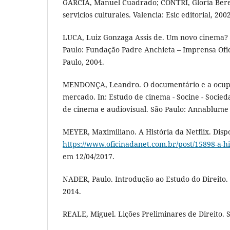
GARCIA, Manuel Cuadrado; CONTRÍ, Gloria Ber
servicios culturales. Valencia: Esic editorial, 2002
LUCA, Luiz Gonzaga Assis de. Um novo cinema? –
Paulo: Fundação Padre Anchieta – Imprensa Ofic
Paulo, 2004.
MENDONÇA, Leandro. O documentário e a ocup
mercado. In: Estudo de cinema - Socine - Socied
de cinema e audiovisual. São Paulo: Annablume 
MEYER, Maximiliano. A História da Netflix. Disp
https://www.oficinadanet.com.br/post/15898-a-his
em 12/04/2017.
NADER, Paulo. Introdução ao Estudo do Direito. 
2014.
REALE, Miguel. Lições Preliminares de Direito. S