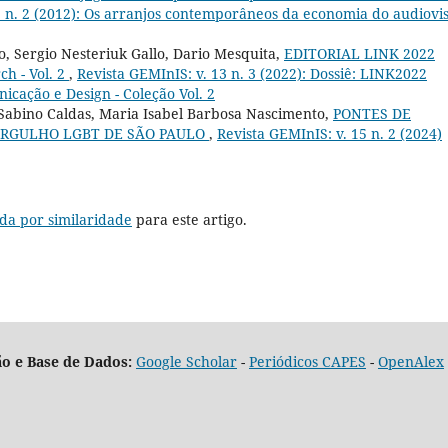
3 n. 2 (2012): Os arranjos contemporâneos da economia do audiovi
, Sergio Nesteriuk Gallo, Dario Mesquita,
EDITORIAL LINK 2022
ch - Vol. 2
,
Revista GEMInIS: v. 13 n. 3 (2022): Dossiê: LINK2022
icação e Design - Coleção Vol. 2
e Sabino Caldas, Maria Isabel Barbosa Nascimento,
PONTES DE
ORGULHO LGBT DE SÃO PAULO
,
Revista GEMInIS: v. 15 n. 2 (2024)
da por similaridade
para este artigo.
o e Base de Dados:
Google Scholar
-
Periódicos CAPES
-
OpenAlex