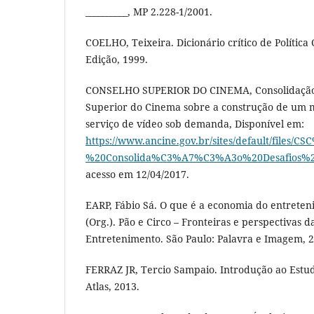
__________, MP 2.228-1/2001.
COELHO, Teixeira. Dicionário crítico de Política 
Edição, 1999.
CONSELHO SUPERIOR DO CINEMA, Consolidação 
Superior do Cinema sobre a construção de um m
serviço de vídeo sob demanda, Disponível em:
https://www.ancine.gov.br/sites/default/files/CS
%20Consolida%C3%A7%C3%A3o%20Desafios%2
acesso em 12/04/2017.
EARP, Fábio Sá. O que é a economia do entreteni
(Org.). Pão e Circo – Fronteiras e perspectivas 
Entretenimento. São Paulo: Palavra e Imagem, 2
FERRAZ JR, Tercio Sampaio. Introdução ao Estudo
Atlas, 2013.