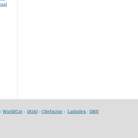
sual
-
WorldCat
-
DOAJ
-
CiteFactor
-
Latindex
-
DRJI