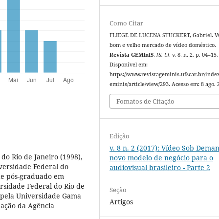
Como Citar
FLIEGE DE LUCENA STUCKERT, Gabriel. V
bom e velho mercado de vídeo doméstico.
Revista GEMInIS
,
[S. l.]
, v. 8, n. 2, p. 04–15
Disponível em:
https://www.revistageminis.ufscar.br/inde
eminis/article/view/293. Acesso em: 8 ago. 
Fomatos de Citação
Edição
v. 8 n. 2 (2017): Vídeo Sob Deman
do Rio de Janeiro (1998),
novo modelo de negócio para o
iversidade Federal do
audiovisual brasileiro - Parte 2
 de pós-graduado em
rsidade Federal do Rio de
Seção
il pela Universidade Gama
Artigos
ulação da Agência