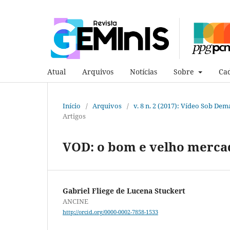
Atual
Arquivos
Notícias
Sobre
Cad
Início
/
Arquivos
/
v. 8 n. 2 (2017): Vídeo Sob De
Artigos
VOD: o bom e velho merca
Gabriel Fliege de Lucena Stuckert
ANCINE
http://orcid.org/0000-0002-7858-1533