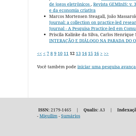
de jogos eletrônicos
,
Revista GEMInIS: v. 
e da economia criativa
Marcos Mortensen Steagall, João Massarolo
Journal: a collection on practice-led resear
Journal - A Pesquisa Practice-led em Comun
Priscila Kalinke da Silva, Carlos Henriqu
INTERAÇÃO E DIÁLOGO NA PARADA DO 
<<
<
7
8
9
10
11
12
13
14
15
16
>
>>
Você também pode
iniciar uma pesquisa avança
ISSN:
2179-1465 |
Qualis:
A3 |
Indexaçã
-
Miguilim
-
Sumários