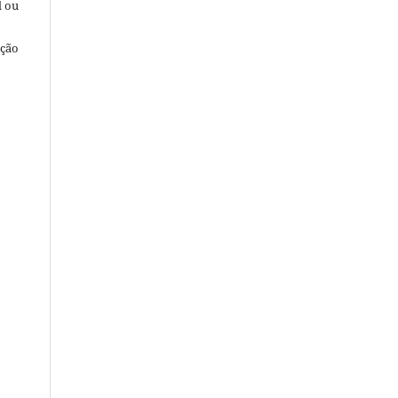
l ou
ação