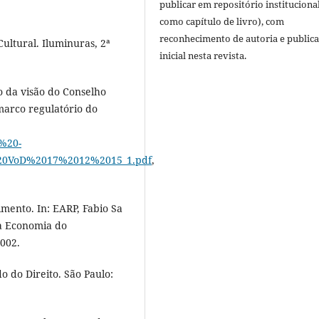
publicar em repositório instituciona
como capítulo de livro), com
reconhecimento de autoria e public
Cultural. Iluminuras, 2ª
inicial nesta revista.
da visão do Conselho
arco regulatório do
C%20-
0VoD%2017%2012%2015_1.pdf
,
mento. In: EARP, Fabio Sa
da Economia do
002.
 do Direito. São Paulo: