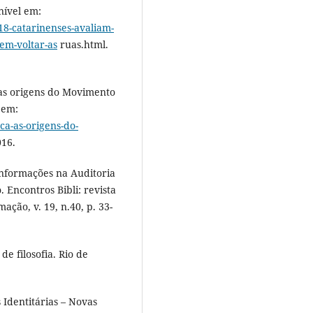
nível em:
118-catarinenses-avaliam-
em-voltar-as
ruas.html.
as origens do Movimento
l em:
a-as-origens-do-
016.
nformações na Auditoria
 Encontros Bibli: revista
ação, v. 19, n.40, p. 33-
e filosofia. Rio de
Identitárias – Novas