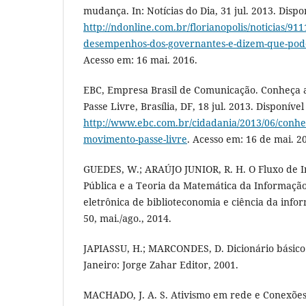
mudança. In: Notícias do Dia, 31 jul. 2013. Dispo
http://ndonline.com.br/florianopolis/noticias/91
desempenhos-dos-governantes-e-dizem-que-pod
Acesso em: 16 mai. 2016.
EBC, Empresa Brasil de Comunicação. Conheça 
Passe Livre, Brasília, DF, 18 jul. 2013. Disponíve
http://www.ebc.com.br/cidadania/2013/06/conhec
movimento-passe-livre
. Acesso em: 16 de mai. 2
GUEDES, W.; ARAÚJO JUNIOR, R. H. O Fluxo de I
Pública e a Teoria da Matemática da Informação.
eletrônica de biblioteconomia e ciência da inform
50, mai./ago., 2014.
JAPIASSU, H.; MARCONDES, D. Dicionário básico d
Janeiro: Jorge Zahar Editor, 2001.
MACHADO, J. A. S. Ativismo em rede e Conexões 