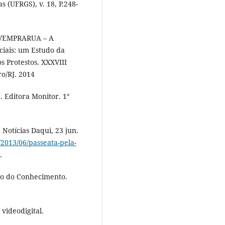
s (UFRGS), v. 18, P.248-
#VEMPRARUA – A
ciais: um Estudo da
s Protestos. XXXVIII
ro/RJ. 2014
. Editora Monitor. 1°
 Notícias Daqui, 23 jun.
2013/06/passeata-pela-
.
ão do Conhecimento.
 videodigital.