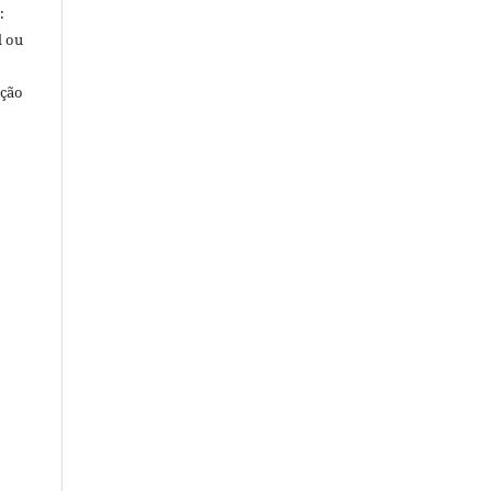
:
l ou
ação