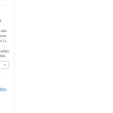
E
;
 ação
passe
[S. l.]
,
x.php/g
2026.
edes: