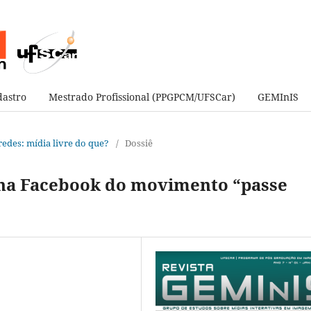
astro
Mestrado Profissional (PPGPCM/UFSCar)
GEMInIS
e redes: mídia livre do que?
/
Dossiê
gina Facebook do movimento “passe