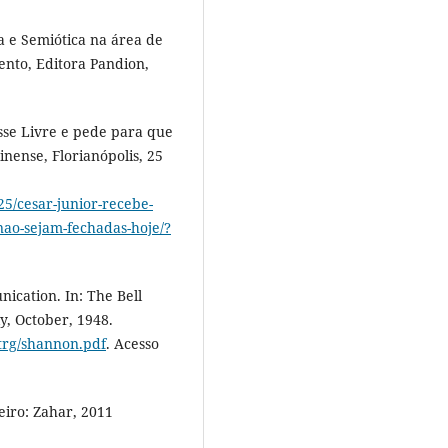
 e Semiótica na área de
ento, Editora Pandion,
se Livre e pede para que
inense, Florianópolis, 25
25/cesar-junior-recebe-
nao-sejam-fechadas-hoje/?
cation. In: The Bell
ly, October, 1948.
itrg/shannon.pdf
. Acesso
eiro: Zahar, 2011