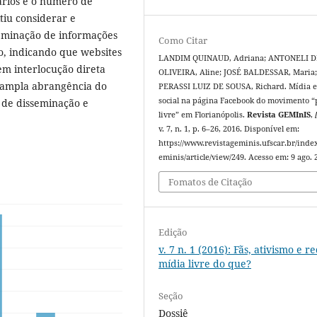
rios e o número de
tiu considerar e
seminação de informações
Como Citar
do, indicando que websites
LANDIM QUINAUD, Adriana; ANTONELI D
em interlocução direta
OLIVEIRA, Aline; JOSÉ BALDESSAR, Maria
 ampla abrangência do
PERASSI LUIZ DE SOUSA, Richard. Mídia e
social na página Facebook do movimento “
 de disseminação e
livre” em Florianópolis.
Revista GEMInIS
,
v. 7, n. 1, p. 6–26, 2016. Disponível em:
https://www.revistageminis.ufscar.br/inde
eminis/article/view/249. Acesso em: 9 ago. 
Fomatos de Citação
Edição
v. 7 n. 1 (2016): Fãs, ativismo e r
mídia livre do que?
Seção
Dossiê