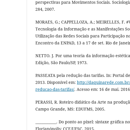
perspectivas para Movimentos Sociais. Sociologia
284, 2007.
MORAES, G.; CAPPELLOZA, A.; MEIRELLES, F. 
Tecnologia da Informação e as Manifestações So
Utilização das Redes Sociais para Participação no
Encontro da ENPAD, 13 a 17 de set. Rio de Janei
NETTO. J. Por uma teoria da informação estética
Edição, São Paulo/SP, 1973.
PASSEATA pela redução das tarifas. In: Portal de
2013. Disponível em:
http://daquinarede.com.br/
reducao-das-tarifas/
. Acesso em: 16 de mai. 2016
PERASSI, R. Roteiro didático da Arte na produç
Campo Grande, MS: EDUFMS, 2005.
____________. Do ponto ao pixel: sintaxe gráfica no
Florianópolis: CCE/UFSC, 2015.