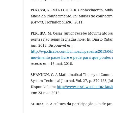
PERASSI, R.; MENEGHEL R. Conhecimento, Mídia
Mídia do Conhecimento. In: Mídias do conhecim
p.47-73, Florianópolis/SC, 2011.
PEREIRA, M. Cesar Junior recebe Movimento Pas
pontes não sejam fechadas hoje. In: Diário Catar
jun. 2013. Disponível em:
http://wp.clicrbs.com.br/moacirpereira/2013/06/
movimento-passe-livre-e-pede-para-que-pontes-
Acesso em: 16 mai. 2016.
SHANNON, C. A Mathematical Theory of Communi
System Technical Journal. Vol. 27, p. 379-423, Ju
Disponível em:
http://www.essrl.wustl.edu/~jao/
em: 23 mai. 2016.
SHIRKY, C. A cultura da participação. Rio de Jan