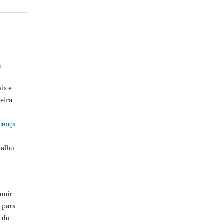
:
is e
meira
cença
balho
umir
, para
o do