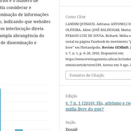
rios e o número de
tiu considerar e
seminação de informações
Como Citar
do, indicando que websites
LANDIM QUINAUD, Adriana; ANTONELI D
em interlocução direta
OLIVEIRA, Aline; JOSÉ BALDESSAR, Maria
 ampla abrangência do
PERASSI LUIZ DE SOUSA, Richard. Mídia e
social na página Facebook do movimento “
 de disseminação e
livre” em Florianópolis.
Revista GEMInIS
,
v. 7, n. 1, p. 6–26, 2016. Disponível em:
https://www.revistageminis.ufscar.br/inde
eminis/article/view/249. Acesso em: 8 ago. 
Fomatos de Citação
Edição
v. 7 n. 1 (2016): Fãs, ativismo e r
mídia livre do que?
Seção
Dossiê