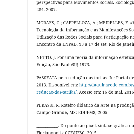
perspectivas para Movimentos Sociais. Sociologia
284, 2007.
MORAES, G.; CAPPELLOZA, A.; MEIRELLES, F. 
Tecnologia da Informação e as Manifestações So
Utilização das Redes Sociais para Participação no
Encontro da ENPAD, 13 a 17 de set. Rio de Janei
NETTO. J. Por uma teoria da informação estética
Edição, São Paulo/SP, 1973.
PASSEATA pela redução das tarifas. In: Portal de
2013. Disponível em:
http://daquinarede.com.br/
reducao-das-tarifas/
. Acesso em: 16 de mai. 2016
PERASSI, R. Roteiro didático da Arte na produç
Campo Grande, MS: EDUFMS, 2005.
____________. Do ponto ao pixel: sintaxe gráfica no
Florianópolis: CCE/UFSC, 2015.