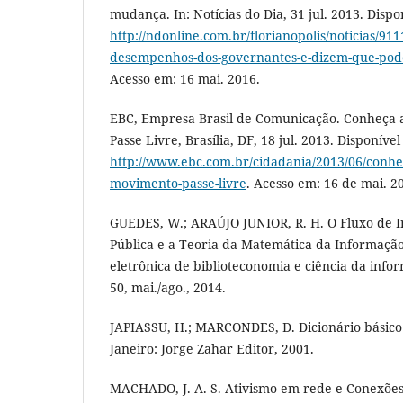
mudança. In: Notícias do Dia, 31 jul. 2013. Dispo
http://ndonline.com.br/florianopolis/noticias/91
desempenhos-dos-governantes-e-dizem-que-pod
Acesso em: 16 mai. 2016.
EBC, Empresa Brasil de Comunicação. Conheça 
Passe Livre, Brasília, DF, 18 jul. 2013. Disponíve
http://www.ebc.com.br/cidadania/2013/06/conhec
movimento-passe-livre
. Acesso em: 16 de mai. 2
GUEDES, W.; ARAÚJO JUNIOR, R. H. O Fluxo de I
Pública e a Teoria da Matemática da Informação.
eletrônica de biblioteconomia e ciência da inform
50, mai./ago., 2014.
JAPIASSU, H.; MARCONDES, D. Dicionário básico d
Janeiro: Jorge Zahar Editor, 2001.
MACHADO, J. A. S. Ativismo em rede e Conexões 