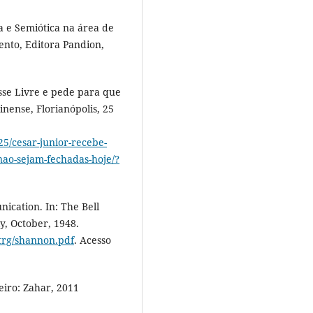
 e Semiótica na área de
ento, Editora Pandion,
se Livre e pede para que
inense, Florianópolis, 25
25/cesar-junior-recebe-
nao-sejam-fechadas-hoje/?
cation. In: The Bell
ly, October, 1948.
itrg/shannon.pdf
. Acesso
eiro: Zahar, 2011