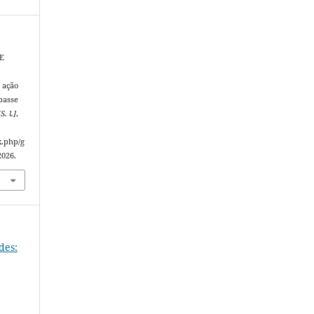
E
;
 ação
passe
[S. l.]
,
x.php/g
2026.
edes: