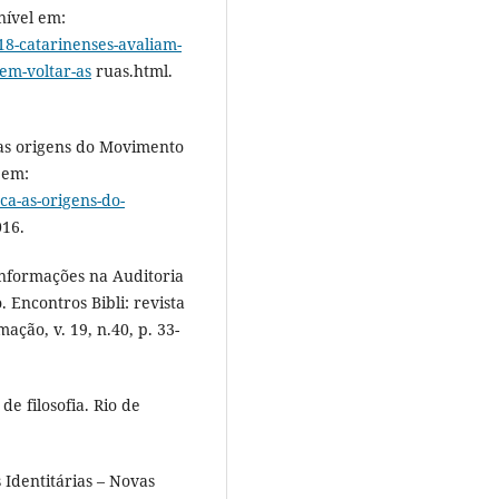
nível em:
118-catarinenses-avaliam-
em-voltar-as
ruas.html.
as origens do Movimento
l em:
a-as-origens-do-
016.
nformações na Auditoria
 Encontros Bibli: revista
ação, v. 19, n.40, p. 33-
e filosofia. Rio de
Identitárias – Novas