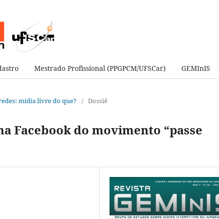
astro
Mestrado Profissional (PPGPCM/UFSCar)
GEMInIS
e redes: mídia livre do que?
/
Dossiê
gina Facebook do movimento “passe