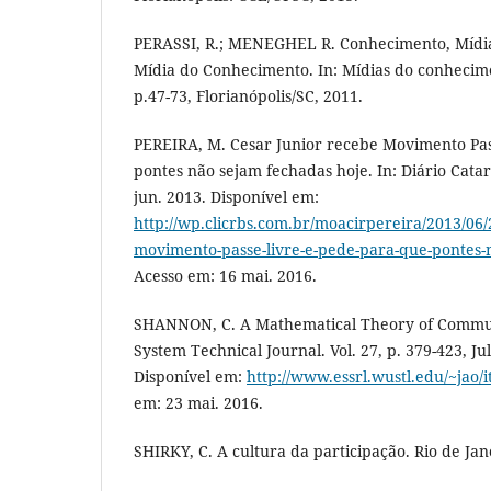
PERASSI, R.; MENEGHEL R. Conhecimento, Mídia
Mídia do Conhecimento. In: Mídias do conhecim
p.47-73, Florianópolis/SC, 2011.
PEREIRA, M. Cesar Junior recebe Movimento Pas
pontes não sejam fechadas hoje. In: Diário Catar
jun. 2013. Disponível em:
http://wp.clicrbs.com.br/moacirpereira/2013/06/
movimento-passe-livre-e-pede-para-que-pontes-
Acesso em: 16 mai. 2016.
SHANNON, C. A Mathematical Theory of Communi
System Technical Journal. Vol. 27, p. 379-423, Ju
Disponível em:
http://www.essrl.wustl.edu/~jao/
em: 23 mai. 2016.
SHIRKY, C. A cultura da participação. Rio de Jan