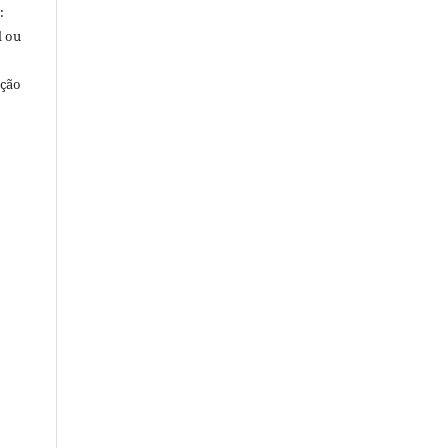
:
l ou
ação