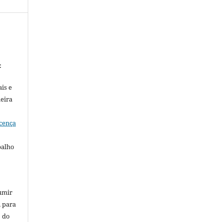
:
is e
meira
cença
balho
umir
, para
o do