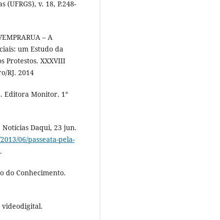
s (UFRGS), v. 18, P.248-
#VEMPRARUA – A
ciais: um Estudo da
s Protestos. XXXVIII
ro/RJ. 2014
. Editora Monitor. 1°
 Notícias Daqui, 23 jun.
2013/06/passeata-pela-
.
ão do Conhecimento.
 videodigital.