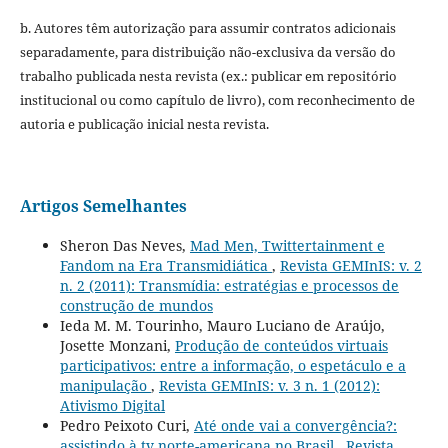
b. Autores têm autorização para assumir contratos adicionais
separadamente, para distribuição não-exclusiva da versão do
trabalho publicada nesta revista (ex.: publicar em repositório
institucional ou como capítulo de livro), com reconhecimento de
autoria e publicação inicial nesta revista.
Artigos Semelhantes
Sheron Das Neves,
Mad Men, Twittertainment e
Fandom na Era Transmidiática
,
Revista GEMInIS: v. 2
n. 2 (2011): Transmídia: estratégias e processos de
construção de mundos
Ieda M. M. Tourinho, Mauro Luciano de Araújo,
Josette Monzani,
Produção de conteúdos virtuais
participativos: entre a informação, o espetáculo e a
manipulação
,
Revista GEMInIS: v. 3 n. 1 (2012):
Ativismo Digital
Pedro Peixoto Curi,
Até onde vai a convergência?:
assistindo à tv norte-americana no Brasil
,
Revista