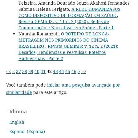
Teixeira, Amanda Dourado Souza Akahosi Fernandes,
Sabrina Helena Ferigato,
A REDE HUMANIZASUS
COMO DISPOSITIVO DE FORMAÇÃO EM SAÚDE
,
Revista GEMInIS: v. 11 n. 2 (2020): Redes de
Comunicação e Narrativas em Saúde - Parte 1
Natasha Romanzoti,
O ROTEIRO DE LONGA-
METRAGEM NOS PRIMÓRDIOS DO CINEMA
BRASILEIRO
,
Revista GEMInIS: v. 12 n. 2 (2021):
Desafios, Tendências e Pesquisas: Roteiros
Audiovisuais - Parte 2
<<
<
37
38
39
40
41
42
43
44
45
46
>
>>
Você também pode
iniciar uma pesquisa avançada por
similaridade
para este artigo.
Idioma
English
Español (España)