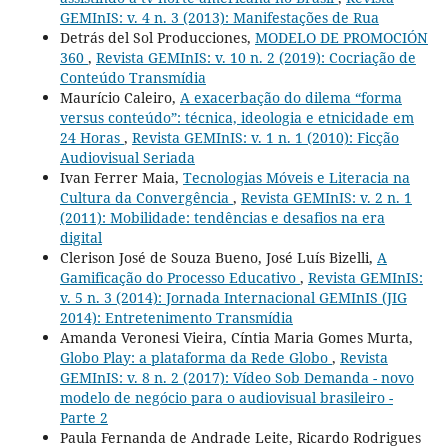
GEMInIS: v. 4 n. 3 (2013): Manifestações de Rua
Detrás del Sol Producciones,
MODELO DE PROMOCIÓN
360
,
Revista GEMInIS: v. 10 n. 2 (2019): Cocriação de
Conteúdo Transmídia
Maurício Caleiro,
A exacerbação do dilema “forma
versus conteúdo”: técnica, ideologia e etnicidade em
24 Horas
,
Revista GEMInIS: v. 1 n. 1 (2010): Ficção
Audiovisual Seriada
Ivan Ferrer Maia,
Tecnologias Móveis e Literacia na
Cultura da Convergência
,
Revista GEMInIS: v. 2 n. 1
(2011): Mobilidade: tendências e desafios na era
digital
Clerison José de Souza Bueno, José Luís Bizelli,
A
Gamificação do Processo Educativo
,
Revista GEMInIS:
v. 5 n. 3 (2014): Jornada Internacional GEMInIS (JIG
2014): Entretenimento Transmídia
Amanda Veronesi Vieira, Cíntia Maria Gomes Murta,
Globo Play: a plataforma da Rede Globo
,
Revista
GEMInIS: v. 8 n. 2 (2017): Vídeo Sob Demanda - novo
modelo de negócio para o audiovisual brasileiro -
Parte 2
Paula Fernanda de Andrade Leite, Ricardo Rodrigues