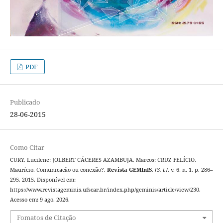
PDF
Publicado
28-06-2015
Como Citar
CURY, Lucilene; JOLBERT CÁCERES AZAMBUJA, Marcos; CRUZ FELÍCIO,
Maurício. Comunicacão ou conexão?.
Revista GEMInIS
,
[S. l.]
, v. 6, n. 1, p. 286–
295, 2015. Disponível em:
https://www.revistageminis.ufscar.br/index.php/geminis/article/view/230.
Acesso em: 9 ago. 2026.
Fomatos de Citação