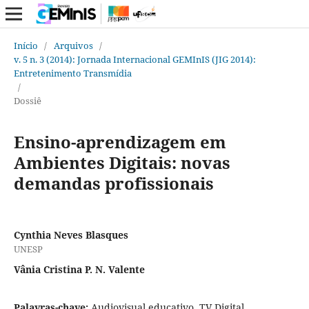
Início
/
Arquivos
/
v. 5 n. 3 (2014): Jornada Internacional GEMInIS (JIG 2014):
Entretenimento Transmídia
/
Dossiê
Ensino-aprendizagem em
Ambientes Digitais: novas
demandas profissionais
Cynthia Neves Blasques
UNESP
Vânia Cristina P. N. Valente
Palavras-chave:
Audiovisual educativo, TV Digital,