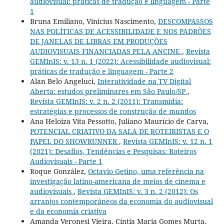
audiovisual: práticas de tradução e linguagem - Parte
1
Bruna Emiliano, Vinicius Nascimento,
DESCOMPASSOS
NAS POLÍTICAS DE ACESSIBILIDADE E NOS PADRÕES
DE JANELAS DE LIBRAS EM PRODUÇÕES
AUDIOVISUAIS FINANCIADAS PELA ANCINE
,
Revista
GEMInIS: v. 13 n. 1 (2022): Acessibilidade audiovisual:
práticas de tradução e linguagem - Parte 2
Alan Belo Angeluci,
Interatividade na TV Digital
Aberta: estudos preliminares em São Paulo/SP
,
Revista GEMInIS: v. 2 n. 2 (2011): Transmídia:
estratégias e processos de construção de mundos
Ana Heloiza Vita Pessotto, Juliano Maurício de Carva,
POTENCIAL CRIATIVO DA SALA DE ROTEIRISTAS E O
PAPEL DO SHOWRUNNER
,
Revista GEMInIS: v. 12 n. 1
(2021): Desafios, Tendências e Pesquisas: Roteiros
Audiovisuais - Parte 1
Roque González,
Octavio Getino, uma referência na
investigação latino-americana de meios de cinema e
audiovisuais
,
Revista GEMInIS: v. 3 n. 2 (2012): Os
arranjos contemporâneos da economia do audiovisual
e da economia criativa
Amanda Veronesi Vieira, Cíntia Maria Gomes Murta,