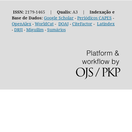
ISSN:
2179-1465 |
Qualis:
A3 |
Indexação e
Base de Dados:
Google Scholar
-
Periódicos CAPES
-
OpenAlex
-
WorldCat
-
DOAJ
-
CiteFactor
-
Latindex
-
DRJI
-
Miguilim
-
Sumários