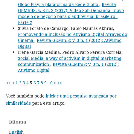
Globo Play: a plataforma da Rede Globo
,
Revista
GEMInIS: v. 8 n. 2 (2017): Vídeo Sob Demanda - novo
modelo de negócio para o audiovisual brasileiro -
Parte 2
Sílvia Forato de Camargo, Fabio Nauras Akhras,
Promovendo a Inclusão no Ativismo Digital Através do
Cinema
,
Revista GEMInIS: v. 3 n. 1 (2012): Ativismo
Digital
Irene García Medina, Pedro Alvaro Pereira Correia,
Social Media: a way of activism in digital marketing
communication
,
Revista GEMInIS: v. 3 n. 1 (2012):
Ativismo Digital
<<
<
1
2
3
4
5
6
7
8
9
10
>
>>
Você também pode
iniciar uma pesquisa avançada por
similaridade
para este artigo.
Idioma
English