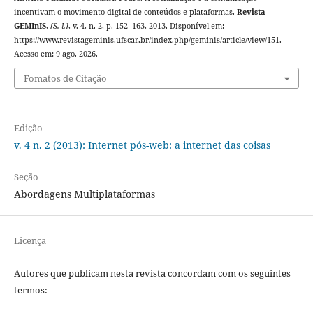
incentivam o movimento digital de conteúdos e plataformas.
Revista
GEMInIS
,
[S. l.]
, v. 4, n. 2, p. 152–163, 2013. Disponível em:
https://www.revistageminis.ufscar.br/index.php/geminis/article/view/151.
Acesso em: 9 ago. 2026.
Fomatos de Citação
Edição
v. 4 n. 2 (2013): Internet pós-web: a internet das coisas
Seção
Abordagens Multiplataformas
Licença
Autores que publicam nesta revista concordam com os seguintes
termos: