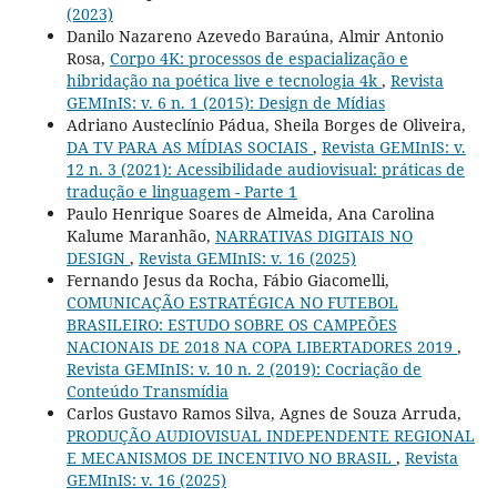
(2023)
Danilo Nazareno Azevedo Baraúna, Almir Antonio
Rosa,
Corpo 4K: processos de espacialização e
hibridação na poética live e tecnologia 4k
,
Revista
GEMInIS: v. 6 n. 1 (2015): Design de Mídias
Adriano Austeclínio Pádua, Sheila Borges de Oliveira,
DA TV PARA AS MÍDIAS SOCIAIS
,
Revista GEMInIS: v.
12 n. 3 (2021): Acessibilidade audiovisual: práticas de
tradução e linguagem - Parte 1
Paulo Henrique Soares de Almeida, Ana Carolina
Kalume Maranhão,
NARRATIVAS DIGITAIS NO
DESIGN
,
Revista GEMInIS: v. 16 (2025)
Fernando Jesus da Rocha, Fábio Giacomelli,
COMUNICAÇÃO ESTRATÉGICA NO FUTEBOL
BRASILEIRO: ESTUDO SOBRE OS CAMPEÕES
NACIONAIS DE 2018 NA COPA LIBERTADORES 2019
,
Revista GEMInIS: v. 10 n. 2 (2019): Cocriação de
Conteúdo Transmídia
Carlos Gustavo Ramos Silva, Agnes de Souza Arruda,
PRODUÇÃO AUDIOVISUAL INDEPENDENTE REGIONAL
E MECANISMOS DE INCENTIVO NO BRASIL
,
Revista
GEMInIS: v. 16 (2025)