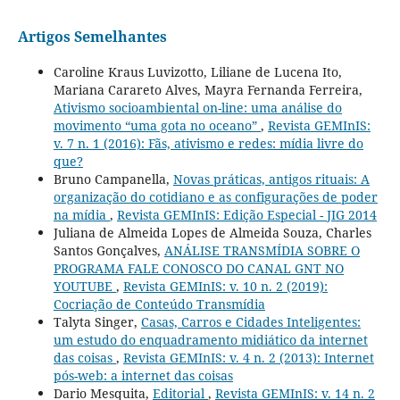
Artigos Semelhantes
Caroline Kraus Luvizotto, Liliane de Lucena Ito,
Mariana Carareto Alves, Mayra Fernanda Ferreira,
Ativismo socioambiental on-line: uma análise do
movimento “uma gota no oceano”
,
Revista GEMInIS:
v. 7 n. 1 (2016): Fãs, ativismo e redes: mídia livre do
que?
Bruno Campanella,
Novas práticas, antigos rituais: A
organização do cotidiano e as configurações de poder
na mídia
,
Revista GEMInIS: Edição Especial - JIG 2014
Juliana de Almeida Lopes de Almeida Souza, Charles
Santos Gonçalves,
ANÁLISE TRANSMÍDIA SOBRE O
PROGRAMA FALE CONOSCO DO CANAL GNT NO
YOUTUBE
,
Revista GEMInIS: v. 10 n. 2 (2019):
Cocriação de Conteúdo Transmídia
Talyta Singer,
Casas, Carros e Cidades Inteligentes:
um estudo do enquadramento midiático da internet
das coisas
,
Revista GEMInIS: v. 4 n. 2 (2013): Internet
pós-web: a internet das coisas
Dario Mesquita,
Editorial
,
Revista GEMInIS: v. 14 n. 2