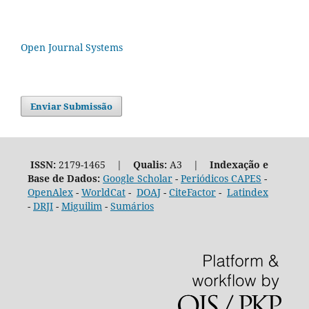
Open Journal Systems
Enviar Submissão
ISSN:
2179-1465 |
Qualis:
A3 |
Indexação e
Base de Dados:
Google Scholar
-
Periódicos CAPES
-
OpenAlex
-
WorldCat
-
DOAJ
-
CiteFactor
-
Latindex
-
DRJI
-
Miguilim
-
Sumários