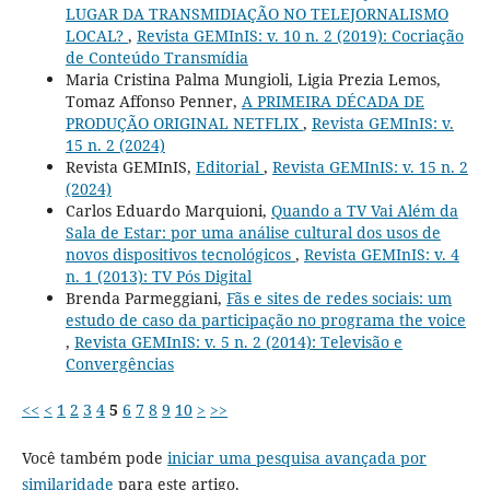
LUGAR DA TRANSMIDIAÇÃO NO TELEJORNALISMO
LOCAL?
,
Revista GEMInIS: v. 10 n. 2 (2019): Cocriação
de Conteúdo Transmídia
Maria Cristina Palma Mungioli, Ligia Prezia Lemos,
Tomaz Affonso Penner,
A PRIMEIRA DÉCADA DE
PRODUÇÃO ORIGINAL NETFLIX
,
Revista GEMInIS: v.
15 n. 2 (2024)
Revista GEMInIS,
Editorial
,
Revista GEMInIS: v. 15 n. 2
(2024)
Carlos Eduardo Marquioni,
Quando a TV Vai Além da
Sala de Estar: por uma análise cultural dos usos de
novos dispositivos tecnológicos
,
Revista GEMInIS: v. 4
n. 1 (2013): TV Pós Digital
Brenda Parmeggiani,
Fãs e sites de redes sociais: um
estudo de caso da participação no programa the voice
,
Revista GEMInIS: v. 5 n. 2 (2014): Televisão e
Convergências
<<
<
1
2
3
4
5
6
7
8
9
10
>
>>
Você também pode
iniciar uma pesquisa avançada por
similaridade
para este artigo.