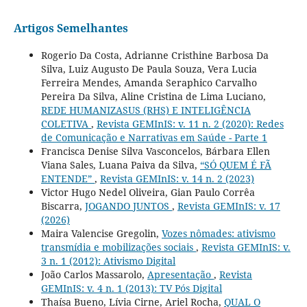
Artigos Semelhantes
Rogerio Da Costa, Adrianne Cristhine Barbosa Da
Silva, Luiz Augusto De Paula Souza, Vera Lucia
Ferreira Mendes, Amanda Seraphico Carvalho
Pereira Da Silva, Aline Cristina de Lima Luciano,
REDE HUMANIZASUS (RHS) E INTELIGÊNCIA
COLETIVA
,
Revista GEMInIS: v. 11 n. 2 (2020): Redes
de Comunicação e Narrativas em Saúde - Parte 1
Francisca Denise Silva Vasconcelos, Bárbara Ellen
Viana Sales, Luana Paiva da Silva,
“SÓ QUEM É FÃ
ENTENDE”
,
Revista GEMInIS: v. 14 n. 2 (2023)
Victor Hugo Nedel Oliveira, Gian Paulo Corrêa
Biscarra,
JOGANDO JUNTOS
,
Revista GEMInIS: v. 17
(2026)
Maira Valencise Gregolin,
Vozes nômades: ativismo
transmídia e mobilizações sociais
,
Revista GEMInIS: v.
3 n. 1 (2012): Ativismo Digital
João Carlos Massarolo,
Apresentação
,
Revista
GEMInIS: v. 4 n. 1 (2013): TV Pós Digital
Thaísa Bueno, Lívia Cirne, Ariel Rocha,
QUAL O