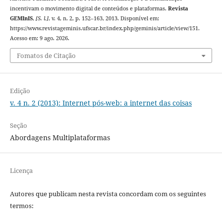
incentivam o movimento digital de conteúdos e plataformas.
Revista
GEMInIS
,
[S. l.]
, v. 4, n. 2, p. 152–163, 2013. Disponível em:
https://www.revistageminis.ufscar.br/index.php/geminis/article/view/151.
Acesso em: 9 ago. 2026.
Fomatos de Citação
Edição
v. 4 n. 2 (2013): Internet pós-web: a internet das coisas
Seção
Abordagens Multiplataformas
Licença
Autores que publicam nesta revista concordam com os seguintes
termos: