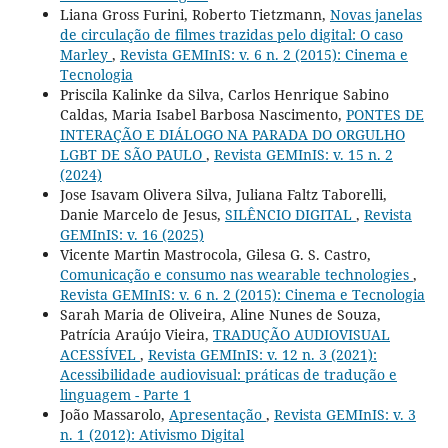
Liana Gross Furini, Roberto Tietzmann,
Novas janelas
de circulação de filmes trazidas pelo digital: O caso
Marley
,
Revista GEMInIS: v. 6 n. 2 (2015): Cinema e
Tecnologia
Priscila Kalinke da Silva, Carlos Henrique Sabino
Caldas, Maria Isabel Barbosa Nascimento,
PONTES DE
INTERAÇÃO E DIÁLOGO NA PARADA DO ORGULHO
LGBT DE SÃO PAULO
,
Revista GEMInIS: v. 15 n. 2
(2024)
Jose Isavam Olivera Silva, Juliana Faltz Taborelli,
Danie Marcelo de Jesus,
SILÊNCIO DIGITAL
,
Revista
GEMInIS: v. 16 (2025)
Vicente Martin Mastrocola, Gilesa G. S. Castro,
Comunicação e consumo nas wearable technologies
,
Revista GEMInIS: v. 6 n. 2 (2015): Cinema e Tecnologia
Sarah Maria de Oliveira, Aline Nunes de Souza,
Patrícia Araújo Vieira,
TRADUÇÃO AUDIOVISUAL
ACESSÍVEL
,
Revista GEMInIS: v. 12 n. 3 (2021):
Acessibilidade audiovisual: práticas de tradução e
linguagem - Parte 1
João Massarolo,
Apresentação
,
Revista GEMInIS: v. 3
n. 1 (2012): Ativismo Digital