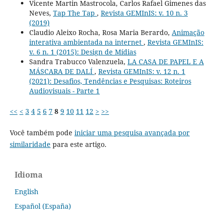
Vicente Martin Mastrocola, Carlos Rafael Gimenes das
Neves,
Tap The Tap
,
Revista GEMInIS: v. 10 n. 3
(2019)
Claudio Aleixo Rocha, Rosa Maria Berardo,
Animação
interativa ambientada na internet
,
Revista GEMInIS:
v. 6 n. 1 (2015): Design de Mídias
Sandra Trabucco Valenzuela,
LA CASA DE PAPEL E A
MÁSCARA DE DALÍ
,
Revista GEMInIS: v. 12 n. 1
(2021): Desafios, Tendências e Pesquisas: Roteiros
Audiovisuais - Parte 1
<<
<
3
4
5
6
7
8
9
10
11
12
>
>>
Você também pode
iniciar uma pesquisa avançada por
similaridade
para este artigo.
Idioma
English
Español (España)