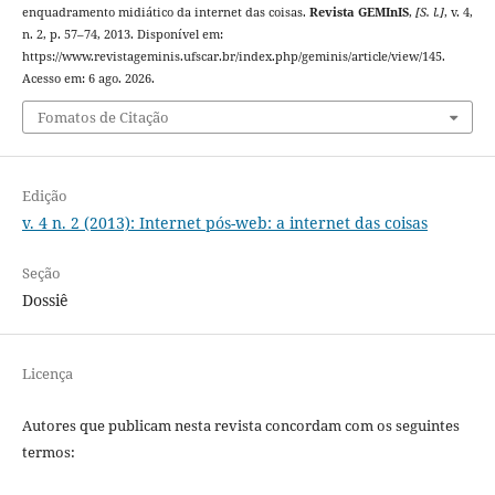
enquadramento midiático da internet das coisas.
Revista GEMInIS
,
[S. l.]
, v. 4,
n. 2, p. 57–74, 2013. Disponível em:
https://www.revistageminis.ufscar.br/index.php/geminis/article/view/145.
Acesso em: 6 ago. 2026.
Fomatos de Citação
Edição
v. 4 n. 2 (2013): Internet pós-web: a internet das coisas
Seção
Dossiê
Licença
Autores que publicam nesta revista concordam com os seguintes
termos: