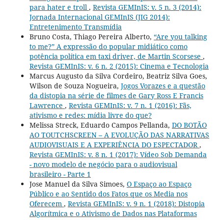
para hater e troll
,
Revista GEMInIS: v. 5 n. 3 (2014):
Jornada Internacional GEMInIS (JIG 2014):
Entretenimento Transmídia
Bruno Costa, Thiago Pereira Alberto,
“Are you talking
to me?” A expressão do popular midiático como
potência política em taxi driver, de Martin Scorsese
,
Revista GEMInIS: v. 6 n. 2 (2015): Cinema e Tecnologia
Marcus Augusto da Silva Cordeiro, Beatriz Silva Goes,
Wilson de Souza Nogueira,
Jogos Vorazes e a questão
da distopia na série de filmes de Gary Ross E Francis
Lawrence
,
Revista GEMInIS: v. 7 n. 1 (2016): Fãs,
ativismo e redes: mídia livre do que?
Melissa Streck, Eduardo Campos Pellanda,
DO BOTÃO
AO TOUTCHSCREEN – A EVOLUÇÃO DAS NARRATIVAS
AUDIOVISUAIS E A EXPERIÊNCIA DO ESPECTADOR
,
Revista GEMInIS: v. 8 n. 1 (2017): Vídeo Sob Demanda
- novo modelo de negócio para o audiovisual
brasileiro - Parte 1
Jose Manuel da Silva Simoes,
O Espaço ao Espaço
Público e ao Sentido dos Fatos que os Media nos
Oferecem
,
Revista GEMInIS: v. 9 n. 1 (2018): Distopia
Algorítmica e o Ativismo de Dados nas Plataformas