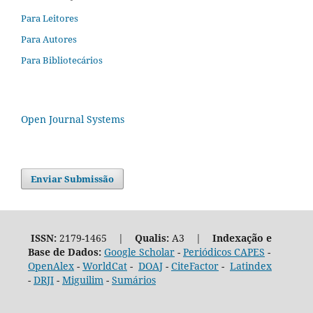
Para Leitores
Para Autores
Para Bibliotecários
Open Journal Systems
Enviar Submissão
ISSN:
2179-1465 |
Qualis:
A3 |
Indexação e
Base de Dados:
Google Scholar
-
Periódicos CAPES
-
OpenAlex
-
WorldCat
-
DOAJ
-
CiteFactor
-
Latindex
-
DRJI
-
Miguilim
-
Sumários