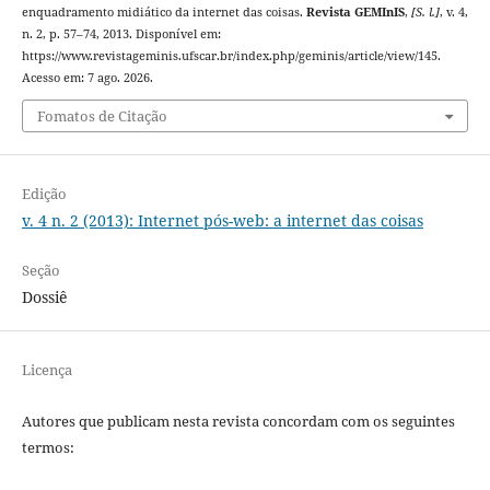
enquadramento midiático da internet das coisas.
Revista GEMInIS
,
[S. l.]
, v. 4,
n. 2, p. 57–74, 2013. Disponível em:
https://www.revistageminis.ufscar.br/index.php/geminis/article/view/145.
Acesso em: 7 ago. 2026.
Fomatos de Citação
Edição
v. 4 n. 2 (2013): Internet pós-web: a internet das coisas
Seção
Dossiê
Licença
Autores que publicam nesta revista concordam com os seguintes
termos: