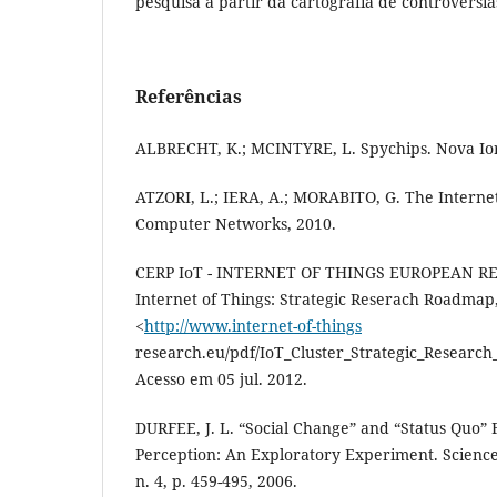
pesquisa a partir da cartografia de controvérsias
Referências
ALBRECHT, K.; MCINTYRE, L. Spychips. Nova Io
ATZORI, L.; IERA, A.; MORABITO, G. The Internet
Computer Networks, 2010.
CERP IoT - INTERNET OF THINGS EUROPEAN R
Internet of Things: Strategic Reserach Roadmap
<
http://www.internet-of-things
research.eu/pdf/IoT_Cluster_Strategic_Researc
Acesso em 05 jul. 2012.
DURFEE, J. L. “Social Change” and “Status Quo” 
Perception: An Exploratory Experiment. Science
n. 4, p. 459-495, 2006.