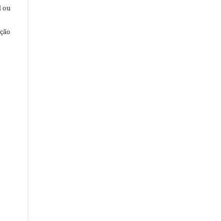
l ou
ação