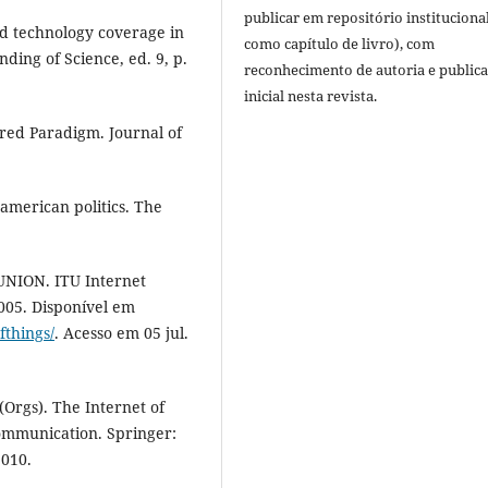
publicar em repositório instituciona
nd technology coverage in
como capítulo de livro), com
ding of Science, ed. 9, p.
reconhecimento de autoria e public
inicial nesta revista.
red Paradigm. Journal of
american politics. The
ION. ITU Internet
005. Disponível em
fthings/
. Acesso em 05 jul.
(Orgs). The Internet of
ommunication. Springer:
2010.