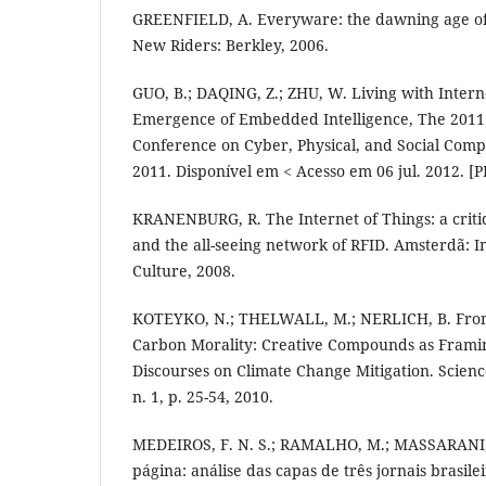
GREENFIELD, A. Everyware: the dawning age of
New Riders: Berkley, 2006.
GUO, B.; DAQING, Z.; ZHU, W. Living with Intern
Emergence of Embedded Intelligence, The 2011 
Conference on Cyber, Physical, and Social Compu
2011. Disponível em < Acesso em 06 jul. 2012. [P
KRANENBURG, R. The Internet of Things: a crit
and the all-seeing network of RFID. Amsterdã: I
Culture, 2008.
KOTEYKO, N.; THELWALL, M.; NERLICH, B. Fro
Carbon Morality: Creative Compounds as Framin
Discourses on Climate Change Mitigation. Scienc
n. 1, p. 25-54, 2010.
MEDEIROS, F. N. S.; RAMALHO, M.; MASSARANI, 
página: análise das capas de três jornais brasilei