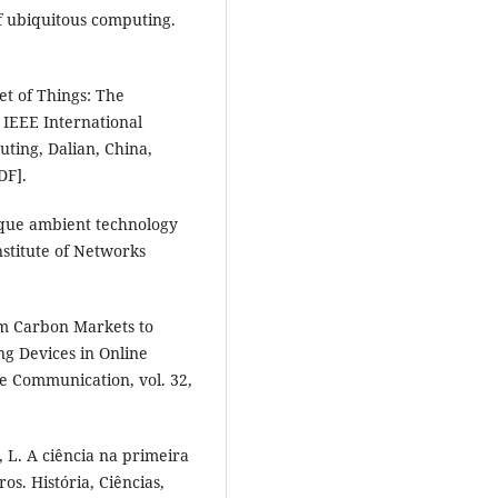
 ubiquitous computing.
et of Things: The
IEEE International
ting, Dalian, China,
DF].
ique ambient technology
nstitute of Networks
m Carbon Markets to
g Devices in Online
e Communication, vol. 32,
L. A ciência na primeira
ros. História, Ciências,