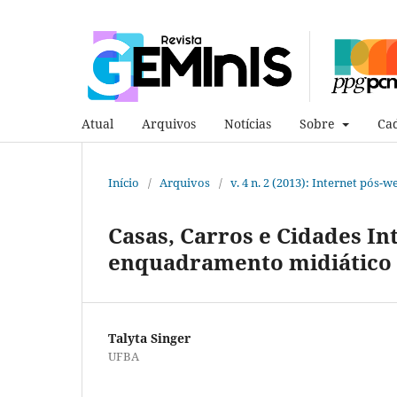
Atual
Arquivos
Notícias
Sobre
Cad
Início
/
Arquivos
/
v. 4 n. 2 (2013): Internet pós-w
Casas, Carros e Cidades In
enquadramento midiático d
Talyta Singer
UFBA