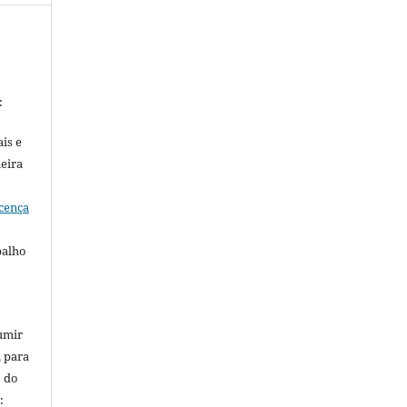
:
is e
meira
cença
balho
umir
, para
o do
: