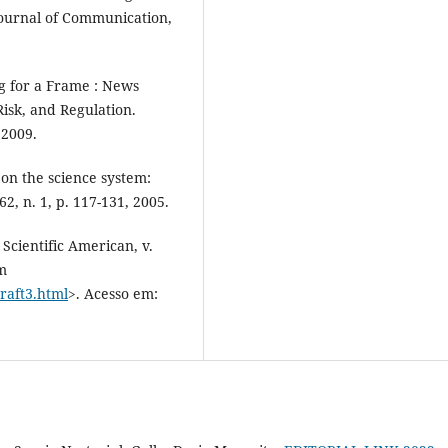
Journal of Communication,
g for a Frame : News
Risk, and Regulation.
 2009.
on the science system:
2, n. 1, p. 117-131, 2005.
Scientific American, v.
em
raft3.html
>. Acesso em: