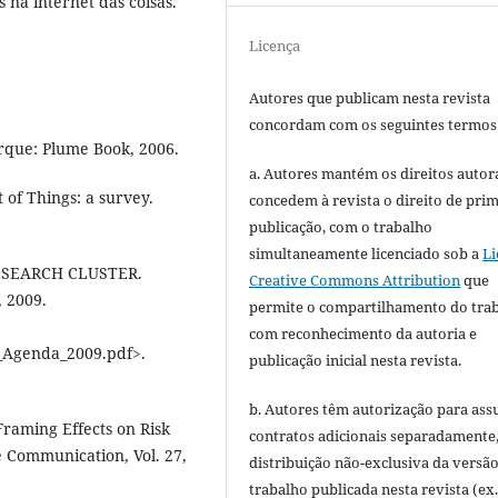
 na internet das coisas.
Licença
Autores que publicam nesta revista
concordam com os seguintes termos
rque: Plume Book, 2006.
a. Autores mantém os direitos autora
 of Things: a survey.
concedem à revista o direito de pri
publicação, com o trabalho
simultaneamente licenciado sob a
Li
ESEARCH CLUSTER.
Creative Commons Attribution
que
, 2009.
permite o compartilhamento do tra
com reconhecimento da autoria e
h_Agenda_2009.pdf>.
publicação inicial nesta revista.
b. Autores têm autorização para ass
Framing Effects on Risk
contratos adicionais separadamente
 Communication, Vol. 27,
distribuição não-exclusiva da versã
trabalho publicada nesta revista (ex.