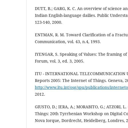
DUTT, B.; GARG, K. C. An overview of science a
Indian English-language dailies. Public Understan
123-140, 2000.
ENTMAN, R. M. Toward Clarification of a Fractu
Communication, vol. 43, n.4, 1993.
IYENGAR, S. Speaking of Values: The framing of 
Forum, vol. 3, ed. 3, 2005.
ITU - INTERNATIONAL TELECOMMUNICATION UN
Reports 2005: The Internet of Things. Geneva, 2
http://www.itu.int/osg/spu/publications/interneto
2012.
GIUSTO, D.; IERA, A.; MORABITO, G.; ATZORI, L. 
Things: 20th Tyrrhenian Workshop on Digital C
Nova Iorque, Dordrecht, Heidelberg, Londres, 