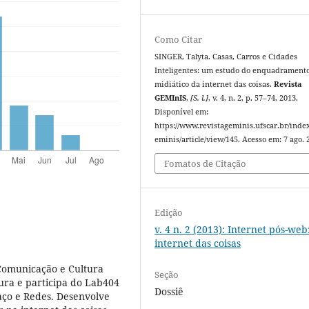
Como Citar
SINGER, Talyta. Casas, Carros e Cidades
Inteligentes: um estudo do enquadrament
midiático da internet das coisas.
Revista
GEMInIS
,
[S. l.]
, v. 4, n. 2, p. 57–74, 2013.
Disponível em:
https://www.revistageminis.ufscar.br/inde
eminis/article/view/145. Acesso em: 7 ago. 
Fomatos de Citação
Edição
v. 4 n. 2 (2013): Internet pós-web
internet das coisas
omunicação e Cultura
Seção
ra e participa do Lab404
Dossiê
aço e Redes. Desenvolve