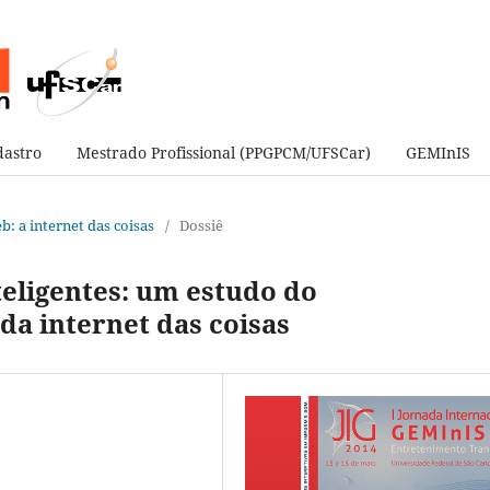
astro
Mestrado Profissional (PPGPCM/UFSCar)
GEMInIS
eb: a internet das coisas
/
Dossiê
teligentes: um estudo do
a internet das coisas