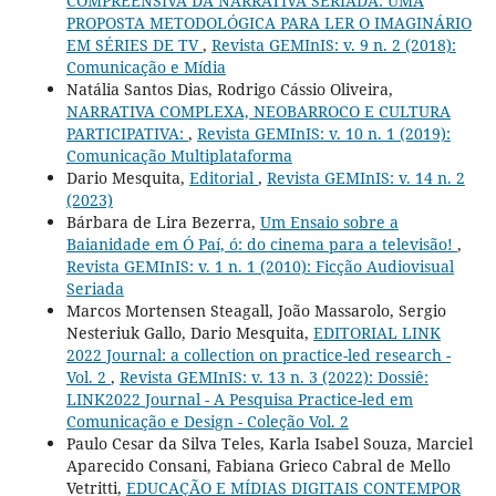
COMPREENSIVA DA NARRATIVA SERIADA: UMA
PROPOSTA METODOLÓGICA PARA LER O IMAGINÁRIO
EM SÉRIES DE TV
,
Revista GEMInIS: v. 9 n. 2 (2018):
Comunicação e Mídia
Natália Santos Dias, Rodrigo Cássio Oliveira,
NARRATIVA COMPLEXA, NEOBARROCO E CULTURA
PARTICIPATIVA:
,
Revista GEMInIS: v. 10 n. 1 (2019):
Comunicação Multiplataforma
Dario Mesquita,
Editorial
,
Revista GEMInIS: v. 14 n. 2
(2023)
Bárbara de Lira Bezerra,
Um Ensaio sobre a
Baianidade em Ó Paí, ó: do cinema para a televisão!
,
Revista GEMInIS: v. 1 n. 1 (2010): Ficção Audiovisual
Seriada
Marcos Mortensen Steagall, João Massarolo, Sergio
Nesteriuk Gallo, Dario Mesquita,
EDITORIAL LINK
2022 Journal: a collection on practice-led research -
Vol. 2
,
Revista GEMInIS: v. 13 n. 3 (2022): Dossiê:
LINK2022 Journal - A Pesquisa Practice-led em
Comunicação e Design - Coleção Vol. 2
Paulo Cesar da Silva Teles, Karla Isabel Souza, Marciel
Aparecido Consani, Fabiana Grieco Cabral de Mello
Vetritti,
EDUCAÇÃO E MÍDIAS DIGITAIS CONTEMPOR