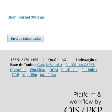
Open Journal Systems
Enviar Submissão
ISSN:
2179-1465 |
Qualis:
A3 |
Indexação e
Base de Dados:
Google Scholar
-
Periódicos CAPES
-
OpenAlex
-
WorldCat
-
DOAJ
-
CiteFactor
-
Latindex
-
DRJI
-
Miguilim
-
Sumários