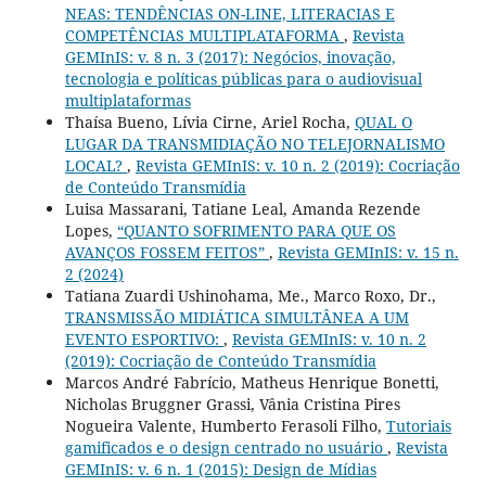
NEAS: TENDÊNCIAS ON-LINE, LITERACIAS E
COMPETÊNCIAS MULTIPLATAFORMA
,
Revista
GEMInIS: v. 8 n. 3 (2017): Negócios, inovação,
tecnologia e políticas públicas para o audiovisual
multiplataformas
Thaísa Bueno, Lívia Cirne, Ariel Rocha,
QUAL O
LUGAR DA TRANSMIDIAÇÃO NO TELEJORNALISMO
LOCAL?
,
Revista GEMInIS: v. 10 n. 2 (2019): Cocriação
de Conteúdo Transmídia
Luisa Massarani, Tatiane Leal, Amanda Rezende
Lopes,
“QUANTO SOFRIMENTO PARA QUE OS
AVANÇOS FOSSEM FEITOS”
,
Revista GEMInIS: v. 15 n.
2 (2024)
Tatiana Zuardi Ushinohama, Me., Marco Roxo, Dr.,
TRANSMISSÃO MIDIÁTICA SIMULTÂNEA A UM
EVENTO ESPORTIVO:
,
Revista GEMInIS: v. 10 n. 2
(2019): Cocriação de Conteúdo Transmídia
Marcos André Fabrício, Matheus Henrique Bonetti,
Nicholas Bruggner Grassi, Vânia Cristina Pires
Nogueira Valente, Humberto Ferasoli Filho,
Tutoriais
gamificados e o design centrado no usuário
,
Revista
GEMInIS: v. 6 n. 1 (2015): Design de Mídias