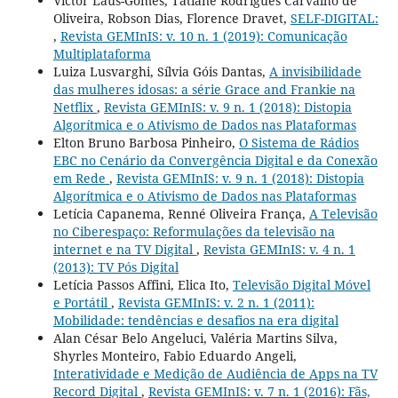
Victor Laus-Gomes, Tatiane Rodrigues Carvalho de
Oliveira, Robson Dias, Florence Dravet,
SELF-DIGITAL:
,
Revista GEMInIS: v. 10 n. 1 (2019): Comunicação
Multiplataforma
Luiza Lusvarghi, Sílvia Góis Dantas,
A invisibilidade
das mulheres idosas: a série Grace and Frankie na
Netflix
,
Revista GEMInIS: v. 9 n. 1 (2018): Distopia
Algorítmica e o Ativismo de Dados nas Plataformas
Elton Bruno Barbosa Pinheiro,
O Sistema de Rádios
EBC no Cenário da Convergência Digital e da Conexão
em Rede
,
Revista GEMInIS: v. 9 n. 1 (2018): Distopia
Algorítmica e o Ativismo de Dados nas Plataformas
Letícia Capanema, Renné Oliveira França,
A Televisão
no Ciberespaço: Reformulações da televisão na
internet e na TV Digital
,
Revista GEMInIS: v. 4 n. 1
(2013): TV Pós Digital
Letícia Passos Affini, Elica Ito,
Televisão Digital Móvel
e Portátil
,
Revista GEMInIS: v. 2 n. 1 (2011):
Mobilidade: tendências e desafios na era digital
Alan César Belo Angeluci, Valéria Martins Silva,
Shyrles Monteiro, Fabio Eduardo Angeli,
Interatividade e Medição de Audiência de Apps na TV
Record Digital
,
Revista GEMInIS: v. 7 n. 1 (2016): Fãs,