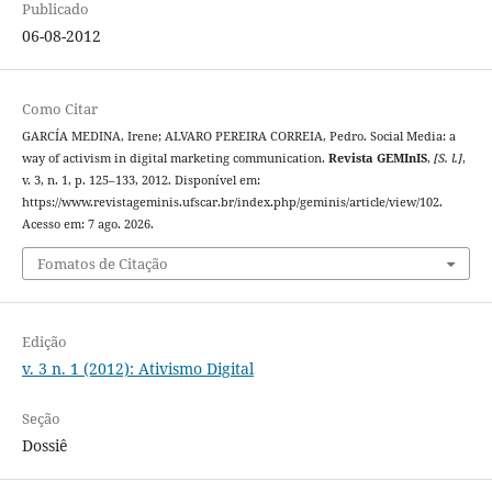
Publicado
06-08-2012
Como Citar
GARCÍA MEDINA, Irene; ALVARO PEREIRA CORREIA, Pedro. Social Media: a
way of activism in digital marketing communication.
Revista GEMInIS
,
[S. l.]
,
v. 3, n. 1, p. 125–133, 2012. Disponível em:
https://www.revistageminis.ufscar.br/index.php/geminis/article/view/102.
Acesso em: 7 ago. 2026.
Fomatos de Citação
Edição
v. 3 n. 1 (2012): Ativismo Digital
Seção
Dossiê