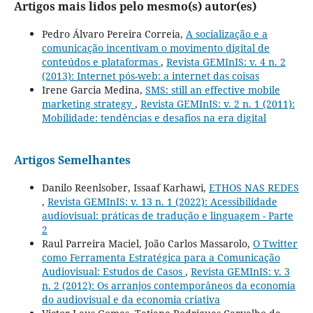
Artigos mais lidos pelo mesmo(s) autor(es)
Pedro Álvaro Pereira Correia,
A socialização e a
comunicação incentivam o movimento digital de
conteúdos e plataformas
,
Revista GEMInIS: v. 4 n. 2
(2013): Internet pós-web: a internet das coisas
Irene Garcia Medina,
SMS: still an effective mobile
marketing strategy
,
Revista GEMInIS: v. 2 n. 1 (2011):
Mobilidade: tendências e desafios na era digital
Artigos Semelhantes
Danilo Reenlsober, Issaaf Karhawi,
ETHOS NAS REDES
,
Revista GEMInIS: v. 13 n. 1 (2022): Acessibilidade
audiovisual: práticas de tradução e linguagem - Parte
2
Raul Parreira Maciel, João Carlos Massarolo,
O Twitter
como Ferramenta Estratégica para a Comunicação
Audiovisual: Estudos de Casos
,
Revista GEMInIS: v. 3
n. 2 (2012): Os arranjos contemporâneos da economia
do audiovisual e da economia criativa