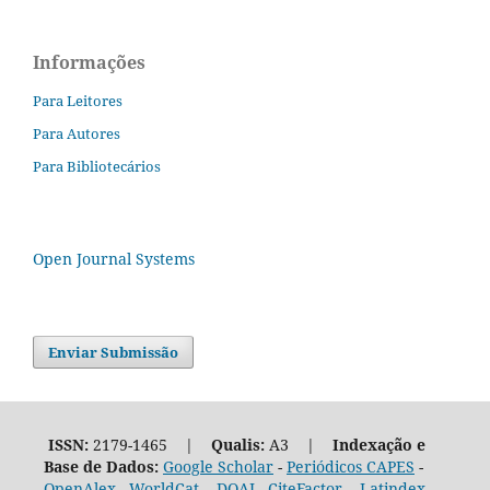
Informações
Para Leitores
Para Autores
Para Bibliotecários
Open Journal Systems
Enviar Submissão
ISSN:
2179-1465 |
Qualis:
A3 |
Indexação e
Base de Dados:
Google Scholar
-
Periódicos CAPES
-
OpenAlex
-
WorldCat
-
DOAJ
-
CiteFactor
-
Latindex