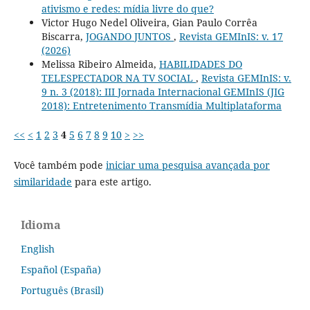
ativismo e redes: mídia livre do que?
Victor Hugo Nedel Oliveira, Gian Paulo Corrêa
Biscarra,
JOGANDO JUNTOS
,
Revista GEMInIS: v. 17
(2026)
Melissa Ribeiro Almeida,
HABILIDADES DO
TELESPECTADOR NA TV SOCIAL
,
Revista GEMInIS: v.
9 n. 3 (2018): III Jornada Internacional GEMInIS (JIG
2018): Entretenimento Transmídia Multiplataforma
<<
<
1
2
3
4
5
6
7
8
9
10
>
>>
Você também pode
iniciar uma pesquisa avançada por
similaridade
para este artigo.
Idioma
English
Español (España)
Português (Brasil)