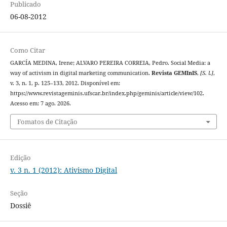
Publicado
06-08-2012
Como Citar
GARCÍA MEDINA, Irene; ALVARO PEREIRA CORREIA, Pedro. Social Media: a
way of activism in digital marketing communication.
Revista GEMInIS
,
[S. l.]
,
v. 3, n. 1, p. 125–133, 2012. Disponível em:
https://www.revistageminis.ufscar.br/index.php/geminis/article/view/102.
Acesso em: 7 ago. 2026.
Fomatos de Citação
Edição
v. 3 n. 1 (2012): Ativismo Digital
Seção
Dossiê