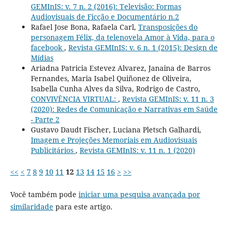
GEMInIS: v. 7 n. 2 (2016): Televisão: Formas
Audiovisuais de Ficção e Documentário n.2
Rafael Jose Bona, Rafaela Carl,
Transposições do
personagem Félix, da telenovela Amor à Vida, para o
facebook
,
Revista GEMInIS: v. 6 n. 1 (2015): Design de
Mídias
Ariadna Patricia Estevez Alvarez, Janaina de Barros
Fernandes, Maria Isabel Quiñonez de Oliveira,
Isabella Cunha Alves da Silva, Rodrigo de Castro,
CONVIVÊNCIA VIRTUAL:
,
Revista GEMInIS: v. 11 n. 3
(2020): Redes de Comunicação e Narrativas em Saúde
- Parte 2
Gustavo Daudt Fischer, Luciana Pletsch Galhardi,
Imagem e Projeções Memoriais em Audiovisuais
Publicitários
,
Revista GEMInIS: v. 11 n. 1 (2020)
<<
<
7
8
9
10
11
12
13
14
15
16
>
>>
Você também pode
iniciar uma pesquisa avançada por
similaridade
para este artigo.