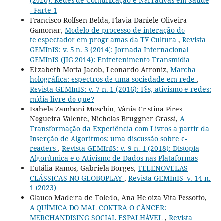
(2020): Redes de Comunicação e Narrativas em Saúde
- Parte 1
Francisco Rolfsen Belda, Flavia Daniele Oliveira
Gamonar,
Modelo de processo de interação do
telespectador em progr amas da TV Cultura
,
Revista
GEMInIS: v. 5 n. 3 (2014): Jornada Internacional
GEMInIS (JIG 2014): Entretenimento Transmídia
Elizabeth Motta Jacob, Leonardo Arroniz,
Marcha
holográfica: espectros de uma sociedade em rede
,
Revista GEMInIS: v. 7 n. 1 (2016): Fãs, ativismo e redes:
mídia livre do que?
Isabela Zamboni Moschin, Vânia Cristina Pires
Nogueira Valente, Nicholas Bruggner Grassi,
A
Transformação da Experiência com Livros a partir da
Inserção de Algoritmos: uma discussão sobre e-
readers
,
Revista GEMInIS: v. 9 n. 1 (2018): Distopia
Algorítmica e o Ativismo de Dados nas Plataformas
Eutália Ramos, Gabriela Borges,
TELENOVELAS
CLÁSSICAS NO GLOBOPLAY
,
Revista GEMInIS: v. 14 n.
1 (2023)
Glauco Madeira de Toledo, Ana Heloiza Vita Pessotto,
A QUÍMICA DO MAL CONTRA O CÂNCER:
MERCHANDISING SOCIAL ESPALHÁVEL
,
Revista