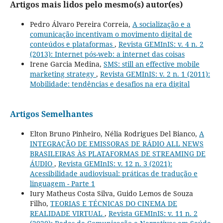
Artigos mais lidos pelo mesmo(s) autor(es)
Pedro Álvaro Pereira Correia,
A socialização e a
comunicação incentivam o movimento digital de
conteúdos e plataformas
,
Revista GEMInIS: v. 4 n. 2
(2013): Internet pós-web: a internet das coisas
Irene Garcia Medina,
SMS: still an effective mobile
marketing strategy
,
Revista GEMInIS: v. 2 n. 1 (2011):
Mobilidade: tendências e desafios na era digital
Artigos Semelhantes
Elton Bruno Pinheiro, Nélia Rodrigues Del Bianco,
A
INTEGRAÇÃO DE EMISSORAS DE RÁDIO ALL NEWS
BRASILEIRAS ÀS PLATAFORMAS DE STREAMING DE
ÁUDIO
,
Revista GEMInIS: v. 12 n. 3 (2021):
Acessibilidade audiovisual: práticas de tradução e
linguagem - Parte 1
Iury Matheus Costa Silva, Guido Lemos de Souza
Filho,
TEORIAS E TÉCNICAS DO CINEMA DE
REALIDADE VIRTUAL
,
Revista GEMInIS: v. 11 n. 2